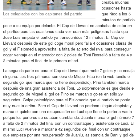
creaba muchas
ocasiones hasta
Los colegiados con los capitanes del partido
que Nico a los 5
minutos de partido
pone a su equipo por delante. El Cap de Llevant no acababa de estar en
el partido pero las ocasiones cada vez eran más peligrosas hasta que
José Luís empata el partido ya transcurridos 12 minutos. El Cap de
Llevant después de este gol coge moral pero falla 4 ocasiones claras de
gol y el Fisiomedia aprovecha la falta de acierto del rival para conseguir
coger ventaja en el marcador con 2 goles de Toni Rosselló a falta de 4 y
3 minutos para el final de la primera mitad.
La segunda parte es para el Cap de Llevant que mete 7 goles y no encaja
ninguno. Los tres primeros son obra de Miquel Frau (en la web tenéis el
segundo gol que marca que no tiene desperdicio), Pino también marca
después de una gran asistencia de Toni. Lo sorprendente es que desde el
segundo gol de Miquel al gol de Pino se marcan 3 goles en sólo 29
segundos. Golpe psicológico para el Fisiomedia que el partido se ponía
muy cuesta arriba. Pero el Cap de Llevant no perdona ningún despiste y
marca el quinto con una recuperación de Luci que tiene la portería vacía
porque los porteros se estaban cambiando. Juanlu marca el gol número 7
a falta de 2 minutos del final con un contraataque y asistencia de Luci. El
mismo Luci vuelve a marcar a 42 segundos del final con un contraaque
que empieza por una recuperación de Juanlu, asistencia de Dani y gol de