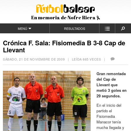
En memoria de Nofre Riera
MENÚ
RESULTADOS
Crónica F. Sala: Fisiomedia B 3-8 Cap de
Llevant
SÁBADO, 21 DE NOVIEMBRE DE 2009
| LEÍDA 665 VECES |
Gran remontada
del Cap de
Llevant que
metió 3 goles en
29 segundos.
En el inicio del
partido el
Fisiomedia
Manacor tenía
mucha llegada y