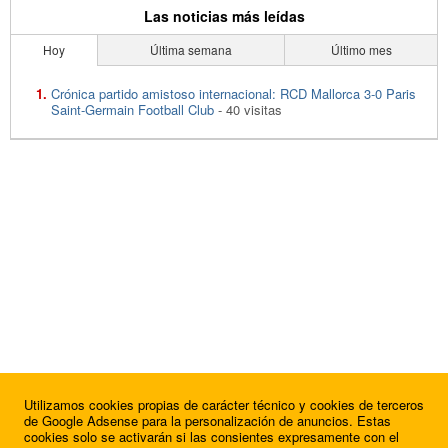
Las noticias más leídas
Hoy
Última semana
Último mes
Crónica partido amistoso internacional: RCD Mallorca 3-0 Paris
Saint-Germain Football Club
- 40 visitas
Utilizamos cookies propias de carácter técnico y cookies de terceros
de Google Adsense para la personalización de anuncios. Estas
cookies solo se activarán si las consientes expresamente con el