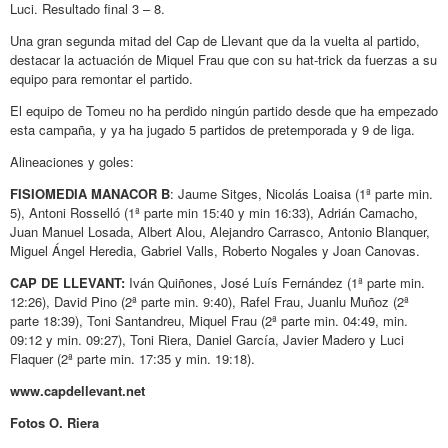
Luci. Resultado final 3 – 8.
Una gran segunda mitad del Cap de Llevant que da la vuelta al partido,
destacar la actuación de Miquel Frau que con su hat-trick da fuerzas a su
equipo para remontar el partido.
El equipo de Tomeu no ha perdido ningún partido desde que ha empezado
esta campaña, y ya ha jugado 5 partidos de pretemporada y 9 de liga.
Alineaciones y goles:
FISIOMEDIA MANACOR B
: Jaume Sitges, Nicolás Loaisa (1ª parte min.
5), Antoni Rosselló (1ª parte min 15:40 y min 16:33), Adrián Camacho,
Juan Manuel Losada, Albert Alou, Alejandro Carrasco, Antonio Blanquer,
Miguel Ángel Heredia, Gabriel Valls, Roberto Nogales y Joan Canovas.
CAP DE LLEVANT:
Iván Quiñones, José Luís Fernández (1ª parte min.
12:26), David Pino (2ª parte min. 9:40), Rafel Frau, Juanlu Muñoz (2ª
parte 18:39), Toni Santandreu, Miquel Frau (2ª parte min. 04:49, min.
09:12 y min. 09:27), Toni Riera, Daniel García, Javier Madero y Luci
Flaquer (2ª parte min. 17:35 y min. 19:18).
www.capdellevant.net
Fotos O. Riera