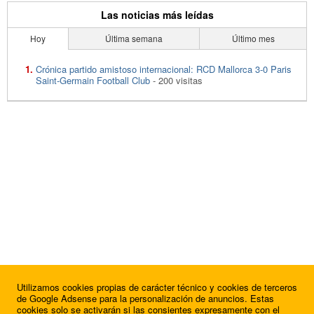
Las noticias más leídas
Hoy
Última semana
Último mes
Crónica partido amistoso internacional: RCD Mallorca 3-0 Paris
Saint-Germain Football Club
- 200 visitas
Utilizamos cookies propias de carácter técnico y cookies de terceros
de Google Adsense para la personalización de anuncios. Estas
cookies solo se activarán si las consientes expresamente con el