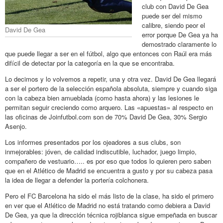
club con David De Gea
puede ser del mismo
calibre, siendo peor el
David De Gea
error porque De Gea ya ha
demostrado claramente lo
que puede llegar a ser en el fútbol, algo que entonces con Raúl era más
difícil de detectar por la categoría en la que se encontraba.
Lo decimos y lo volvemos a repetir, una y otra vez. David De Gea llegará
a ser el portero de la selección española absoluta, siempre y cuando siga
con la cabeza bien amueblada (como hasta ahora) y las lesiones le
permitan seguir creciendo como arquero. Las «apuestas» al respecto en
las oficinas de Joinfutbol.com son de 70% David De Gea, 30% Sergio
Asenjo.
Los informes presentados por los ojeadores a sus clubs, son
inmejorables: jóven, de calidad indiscutible, luchador, juego limpio,
compañero de vestuario….. es por eso que todos lo quieren pero saben
que en el Atlético de Madrid se encuentra a gusto y por su cabeza pasa
la idea de llegar a defender la portería colchonera.
Pero el FC Barcelona ha sido el más listo de la clase, ha sido el primero
en ver que el Atlético de Madrid no está tratando como debiera a David
De Gea, ya que la dirección técnica rojiblanca sigue empeñada en buscar