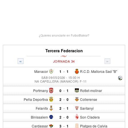
¿Quieres anunciarte en FutbolBalear?
Tercera Federacion
«
»
JORNADA 34
Manacor
1
-
1
R.C.D. Mallorca Sad "B"
SÁB 09/05/2026 - 15:00 H
NA CAPELLERA (MANACOR) F-11
Portmany
0
-
1
Rotlet-molinar
Peña Deportiva
2
-
0
Collerense
Felanitx
2
-
1
Santanyi
Binissalem
2
-
0
Son Cladera
Cardassar
3
-
1
Platges de Calvia