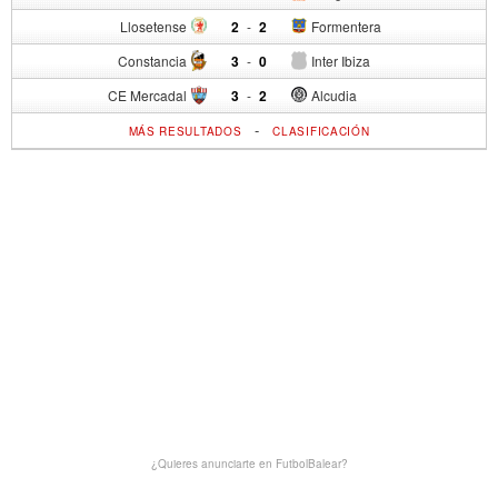
Llosetense
2
-
2
Formentera
Constancia
3
-
0
Inter Ibiza
CE Mercadal
3
-
2
Alcudia
-
MÁS RESULTADOS
CLASIFICACIÓN
¿Quieres anunciarte en FutbolBalear?