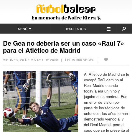
En memoria de Nofre Riera
MENÚ
RESULTADOS
De Gea no debería ser un caso «Raul 7»
para el Atlético de Madrid
VIERNES, 20 DE MARZO DE 2009
| LEÍDA 555 VECES |
Al Atlético de Madrid se le
escapó Raúl camino al
Real Madrid cuando
todavía era un niño y
jugaba en la cantera. Fue
un error de visión por
parte de los técnicos de
entonces, los años lo han
demostrado viendo al 7
del Real Madrid, pero el
caso que se le presenta al