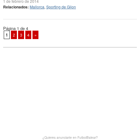
1 de febrero de 2014
Relacionados:
Mallorca
,
Sporting de Gijon
Página 1 de 4
1
2
3
4
»
¿Quieres anunciarte en FutbolBalear?