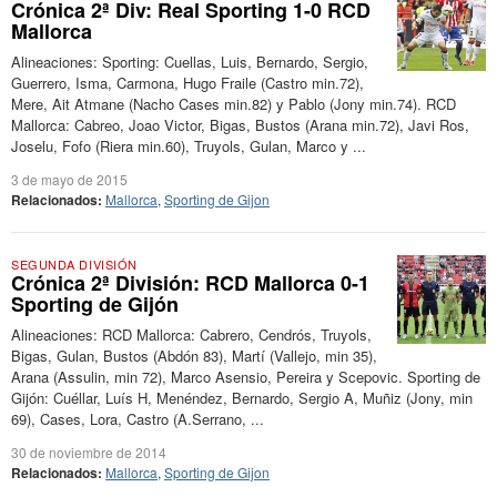
Crónica 2ª Div: Real Sporting 1-0 RCD
Mallorca
Alineaciones: Sporting: Cuellas, Luis, Bernardo, Sergio,
Guerrero, Isma, Carmona, Hugo Fraile (Castro min.72),
Mere, Ait Atmane (Nacho Cases min.82) y Pablo (Jony min.74). RCD
Mallorca: Cabreo, Joao Victor, Bigas, Bustos (Arana min.72), Javi Ros,
Joselu, Fofo (Riera min.60), Truyols, Gulan, Marco y ...
3 de mayo de 2015
Relacionados:
Mallorca
,
Sporting de Gijon
SEGUNDA DIVISIÓN
Crónica 2ª División: RCD Mallorca 0-1
Sporting de Gijón
Alineaciones: RCD Mallorca: Cabrero, Cendrós, Truyols,
Bigas, Gulan, Bustos (Abdón 83), Martí (Vallejo, min 35),
Arana (Assulin, min 72), Marco Asensio, Pereira y Scepovic. Sporting de
Gijón: Cuéllar, Luís H, Menéndez, Bernardo, Sergio A, Muñiz (Jony, min
69), Cases, Lora, Castro (A.Serrano, ...
30 de noviembre de 2014
Relacionados:
Mallorca
,
Sporting de Gijon