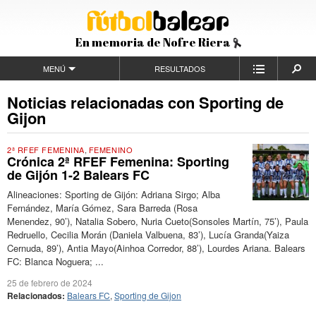
En memoria de Nofre Riera
MENÚ
RESULTADOS
Noticias relacionadas con Sporting de
Gijon
2ª RFEF FEMENINA
,
FEMENINO
Crónica 2ª RFEF Femenina: Sporting
de Gijón 1-2 Balears FC
Alineaciones: Sporting de Gijón: Adriana Sirgo; Alba
Fernández, María Gómez, Sara Barreda (Rosa
Menendez, 90’), Natalia Sobero, Nuria Cueto(Sonsoles Martín, 75’), Paula
Redruello, Cecilia Morán (Daniela Valbuena, 83’), Lucía Granda(Yaiza
Cernuda, 89’), Antia Mayo(Ainhoa Corredor, 88’), Lourdes Ariana. Balears
FC: Blanca Noguera; ...
25 de febrero de 2024
Relacionados:
Balears FC
,
Sporting de Gijon