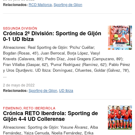
Relacionados:
RCD Mallorca
,
Sporting de Gijon
SEGUNDA DIVISIÓN
Crónica 2ª División: Sporting de Gijón
0-1 UD Ibiza
Alineaciones: Real Sporting de Gijón: 'Pichu' Cuéllar;
Bogdan (Rosas, 45'), Juan Berrocal, Borja López, Vasyl
Kravets (Calavera, 89'); Pedro Díaz, José Gragera (Campuzano, 89');
Fran Villalba (Gaspar, 62'), 'Puma' Rodríguez (Ramírez, 62'); Pablo Pérez
y Uros Djurdjevic. UD Ibiza: Domínguez, Cifuentes, Goldar (Gálvez, 78'),
...
2 de mayo de 2022
Relacionados:
Sporting de Gijon
,
UD Ibiza
FEMENINO
,
RETO IBERDROLA
Crónica RETO Iberdrola: Sporting de
Gijón 4-4 UD Collerense
Alineaciones: Sporting de Gijón: Yosune Álvarez, Alba
Fernández, Yaiza Cernuda, Noelia Fernández, Erika