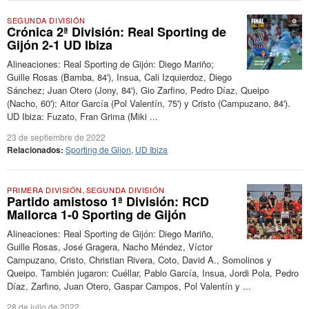
SEGUNDA DIVISIÓN
Crónica 2ª División: Real Sporting de
Gijón 2-1 UD Ibiza
Alineaciones: Real Sporting de Gijón: Diego Mariño;
Guille Rosas (Bamba, 84'), Insua, Cali Izquierdoz, Diego
Sánchez; Juan Otero (Jony, 84'), Gio Zarfino, Pedro Díaz, Queipo
(Nacho, 60'); Aitor García (Pol Valentín, 75') y Cristo (Campuzano, 84').
UD Ibiza: Fuzato, Fran Grima (Miki ...
23 de septiembre de 2022
Relacionados:
Sporting de Gijon
,
UD Ibiza
PRIMERA DIVISIÓN
,
SEGUNDA DIVISIÓN
Partido amistoso 1ª División: RCD
Mallorca 1-0 Sporting de Gijón
Alineaciones: Real Sporting de Gijón: Diego Mariño,
Guille Rosas, José Gragera, Nacho Méndez, Víctor
Campuzano, Cristo, Christian Rivera, Coto, David A., Somolinos y
Queipo. También jugaron: Cuéllar, Pablo García, Insua, Jordi Pola, Pedro
Díaz, Zarfino, Juan Otero, Gaspar Campos, Pol Valentín y ...
28 de julio de 2022