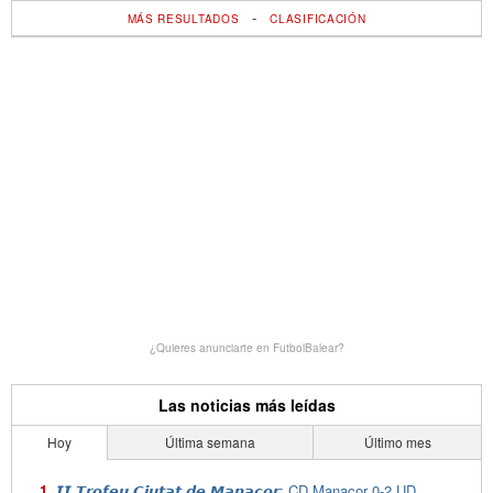
-
MÁS RESULTADOS
CLASIFICACIÓN
¿Quieres anunciarte en FutbolBalear?
Las noticias más leídas
Hoy
Última semana
Último mes
𝙄𝙄 𝙏𝙧𝙤𝙛𝙚𝙪 𝘾𝙞𝙪𝙩𝙖𝙩 𝙙𝙚 𝙈𝙖𝙣𝙖𝙘𝙤𝙧: CD Manacor 0-2 UD