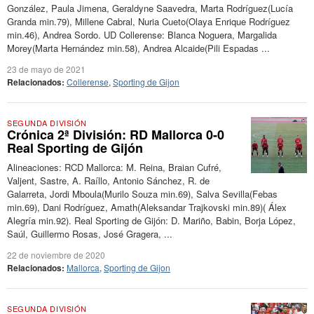
González, Paula Jimena, Geraldyne Saavedra, Marta Rodríguez(Lucía
Granda min.79), Millene Cabral, Nuria Cueto(Olaya Enrique Rodríguez
min.46), Andrea Sordo. UD Collerense: Blanca Noguera, Margalida
Morey(Marta Hernández min.58), Andrea Alcaide(Pili Espadas ...
23 de mayo de 2021
Relacionados:
Collerense
,
Sporting de Gijon
SEGUNDA DIVISIÓN
Crónica 2ª División: RD Mallorca 0-0
Real Sporting de Gijón
Alineaciones: RCD Mallorca: M. Reina, Braian Cufré,
Valjent, Sastre, A. Raíllo, Antonio Sánchez, R. de
Galarreta, Jordi Mboula(Murilo Souza min.69), Salva Sevilla(Febas
min.69), Dani Rodríguez, Amath(Aleksandar Trajkovski min.89)( Álex
Alegría min.92). Real Sporting de Gijón: D. Mariño, Babin, Borja López,
Saúl, Guillermo Rosas, José Gragera, ...
22 de noviembre de 2020
Relacionados:
Mallorca
,
Sporting de Gijon
SEGUNDA DIVISIÓN