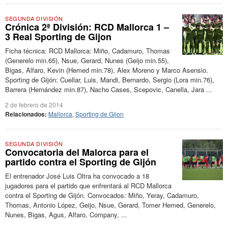
SEGUNDA DIVISIÓN
Crónica 2ª División: RCD Mallorca 1 –
3 Real Sporting de Gijon
Ficha técnica: RCD Mallorca: Miño, Cadamuro, Thomas
(Generelo min.65), Nsue, Gerard, Nunes (Geijo min.55),
Bigas, Alfaro, Kevin (Hemed min.78), Alex Moreno y Marco Asensio.
Sporting de Gijón: Cuellar, Luis, Mandi, Bernardo, Sergio (Lora min.76),
Barrera (Hernández min.87), Nacho Cases, Scepovic, Canella, Jara ...
2 de febrero de 2014
Relacionados:
Mallorca
,
Sporting de Gijon
SEGUNDA DIVISIÓN
Convocatoria del Malorca para el
partido contra el Sporting de Gijón
El entrenador José Luis Oltra ha convocado a 18
jugadores para el partido que enfrentará al RCD Mallorca
contra el Sporting de Gijón. Convocados: Miño, Yeray, Cadamuro,
Thomas, Antonio López, Geijo, Nsue, Gerard, Tomer Hemed, Generelo,
Nunes, Bigas, Agus, Alfaro, Company, ...