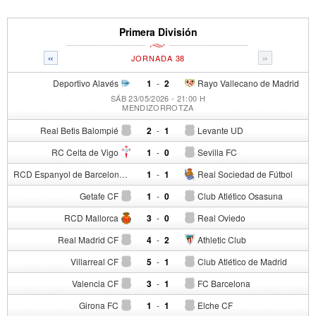
Primera División
«
»
JORNADA 38
Deportivo Alavés
1
-
2
Rayo Vallecano de Madrid
SÁB 23/05/2026 - 21:00 H
MENDIZORROTZA
Real Betis Balompié
2
-
1
Levante UD
RC Celta de Vigo
1
-
0
Sevilla FC
RCD Espanyol de Barcelona
1
-
1
Real Sociedad de Fútbol
Getafe CF
1
-
0
Club Atlético Osasuna
RCD Mallorca
3
-
0
Real Oviedo
Real Madrid CF
4
-
2
Athletic Club
Villarreal CF
5
-
1
Club Atlético de Madrid
Valencia CF
3
-
1
FC Barcelona
Girona FC
1
-
1
Elche CF