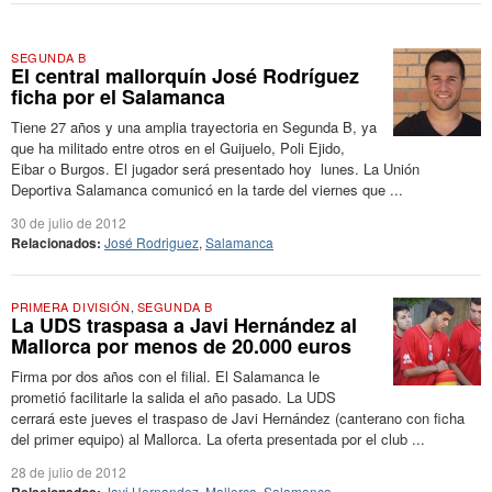
SEGUNDA B
El central mallorquín José Rodríguez
ficha por el Salamanca
Tiene 27 años y una amplia trayectoria en Segunda B, ya
que ha militado entre otros en el Guijuelo, Poli Ejido,
Eibar o Burgos. El jugador será presentado hoy lunes. La Unión
Deportiva Salamanca comunicó en la tarde del viernes que ...
30 de julio de 2012
Relacionados:
José Rodriguez
,
Salamanca
PRIMERA DIVISIÓN
,
SEGUNDA B
La UDS traspasa a Javi Hernández al
Mallorca por menos de 20.000 euros
Firma por dos años con el filial. El Salamanca le
prometió facilitarle la salida el año pasado. La UDS
cerrará este jueves el traspaso de Javi Hernández (canterano con ficha
del primer equipo) al Mallorca. La oferta presentada por el club ...
28 de julio de 2012
Javi Hernandez
,
Mallorca
,
Salamanca