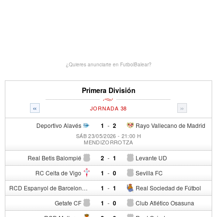
¿Quieres anunciarte en FutbolBalear?
Primera División
«
»
JORNADA 38
Deportivo Alavés
1
-
2
Rayo Vallecano de Madrid
SÁB 23/05/2026 - 21:00 H
MENDIZORROTZA
Real Betis Balompié
2
-
1
Levante UD
RC Celta de Vigo
1
-
0
Sevilla FC
RCD Espanyol de Barcelona
1
-
1
Real Sociedad de Fútbol
Getafe CF
1
-
0
Club Atlético Osasuna