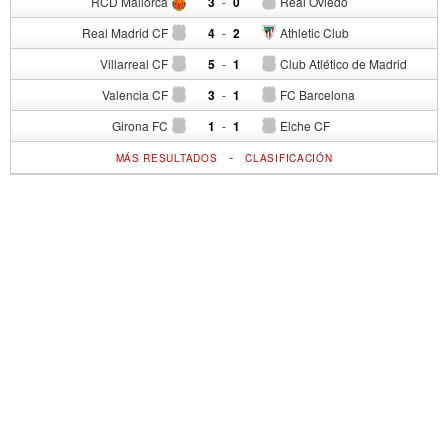
RCD Mallorca
3
-
0
Real Oviedo
Real Madrid CF
4
-
2
Athletic Club
Villarreal CF
5
-
1
Club Atlético de Madrid
Valencia CF
3
-
1
FC Barcelona
Girona FC
1
-
1
Elche CF
-
MÁS RESULTADOS
CLASIFICACIÓN