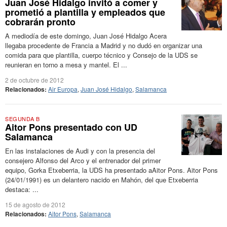
Juan José Hidalgo invitó a comer y
prometió a plantilla y empleados que
cobrarán pronto
A mediodía de este domingo, Juan José Hidalgo Acera
llegaba procedente de Francia a Madrid y no dudó en organizar una
comida para que plantilla, cuerpo técnico y Consejo de la UDS se
reunieran en torno a mesa y mantel. El ...
2 de octubre de 2012
Relacionados:
Air Europa
,
Juan José Hidalgo
,
Salamanca
SEGUNDA B
Aitor Pons presentado con UD
Salamanca
En las instalaciones de Audi y con la presencia del
consejero Alfonso del Arco y el entrenador del primer
equipo, Gorka Etxeberria, la UDS ha presentado aAitor Pons. Aitor Pons
(24/01/1991) es un delantero nacido en Mahón, del que Etxeberria
destaca: ...
15 de agosto de 2012
Relacionados:
Aitor Pons
,
Salamanca