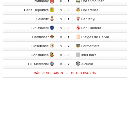
Portmany
0
-
1
Rotlet-molinar
Peña Deportiva
2
-
0
Collerense
Felanitx
2
-
1
Santanyi
Binissalem
2
-
0
Son Cladera
Cardassar
3
-
1
Platges de Calvia
Llosetense
2
-
2
Formentera
Constancia
3
-
0
Inter Ibiza
CE Mercadal
3
-
2
Alcudia
-
MÁS RESULTADOS
CLASIFICACIÓN