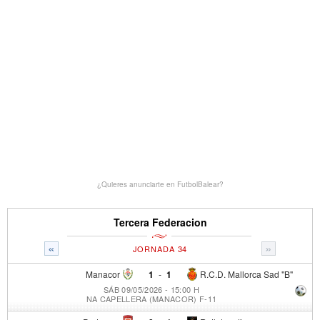
¿Quieres anunciarte en FutbolBalear?
Tercera Federacion
«
»
JORNADA 34
Manacor
1
-
1
R.C.D. Mallorca Sad "B"
SÁB 09/05/2026 - 15:00 H
NA CAPELLERA (MANACOR) F-11