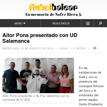
En memoria de Nofre Riera
MENÚ
RESULTADOS
Aitor Pons presentado con UD
Salamanca
MIÉRCOLES, 15 DE AGOSTO DE 2012
| LEÍDA 1.111 VECES |
En las
instalaciones de
Audi y con la
presencia del
consejero Alfonso
del Arco y el
entrenador del
Aitor Pons (izquierda) y de Paz (derecha) con la
camiseta de la UDS
primer equipo,
Gorka Etxeberria,