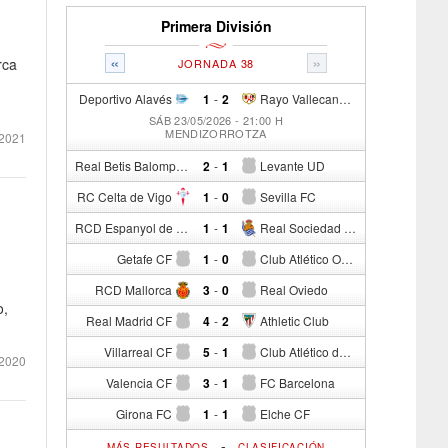
Primera División
«
»
rca
JORNADA 38
Deportivo Alavés
1
-
2
Rayo Vallecano de Madrid
SÁB 23/05/2026 - 21:00 H
MENDIZORROTZA
 2021
Real Betis Balompié
2
-
1
Levante UD
RC Celta de Vigo
1
-
0
Sevilla FC
RCD Espanyol de Barcelona
1
-
1
Real Sociedad de Fútbol
Getafe CF
1
-
0
Club Atlético Osasuna
RCD Mallorca
3
-
0
Real Oviedo
o,
Real Madrid CF
4
-
2
Athletic Club
Villarreal CF
5
-
1
Club Atlético de Madrid
2020
Valencia CF
3
-
1
FC Barcelona
Girona FC
1
-
1
Elche CF
-
MÁS RESULTADOS
CLASIFICACIÓN