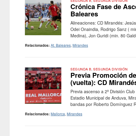
SEGUNDA B
,
SEGUNDA DIVISIÓN
Crónica Fase de Asce
Baleares
Alineaciones: CD Mirandés: Jesús
Odei Onaindia, Rodrigo Sanz ( min
Medina), Jon Guridi (min. 80 Galder
Relacionados:
At. Baleares
,
Mirandes
SEGUNDA B
,
SEGUNDA DIVISIÓN
Previa Promoción de
(vuelta): CD Mirand
Previa ascenso a 2ª División Clu
Estadio Municipal de Anduva, Mira
bandas por Roberto Domínguez Ru
Relacionados:
Mallorca
,
Mirandes