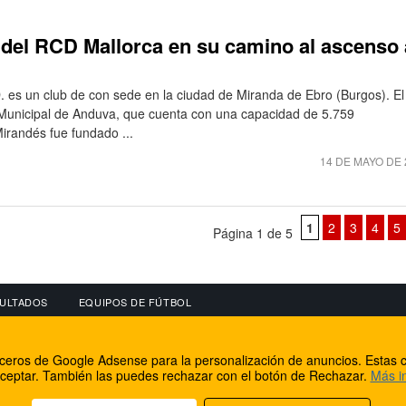
 del RCD Mallorca en su camino al ascenso 
. es un club de con sede en la ciudad de Miranda de Ebro (Burgos). El
o Municipal de Anduva, que cuenta con una capacidad de 5.759
irandés fue fundado ...
14 DE MAYO DE 
1
2
3
4
5
Página 1 de 5
ULTADOS
EQUIPOS DE FÚTBOL
OS
CONECTA CON NOSOTROS
OTROS SERVICIO
erceros de Google Adsense para la personalización de anuncios. Estas c
lear
Facebook
Internet Rural Mal
ceptar. También las puedes rechazar con el botón de Rechazar.
Más i
as IP
Twitter
Registro de domin