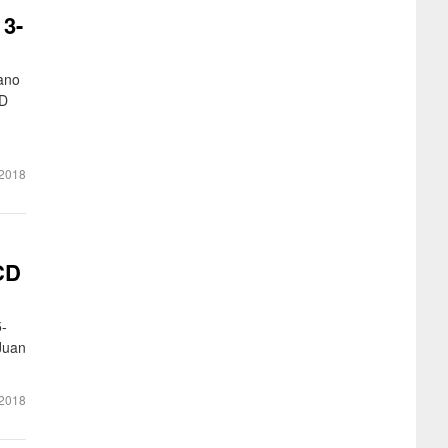
 3-
Cano
CD
2018
CD
5-
Juan
2018