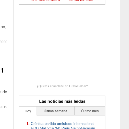
ano,
2020
 1
¿Quieres anunciarte en FutbolBalear?
z de
Las noticias más leídas
2019
Hoy
Última semana
Último mes
Crónica partido amistoso internacional:
RCD Mallorca 3-0 Paris Saint-Germain