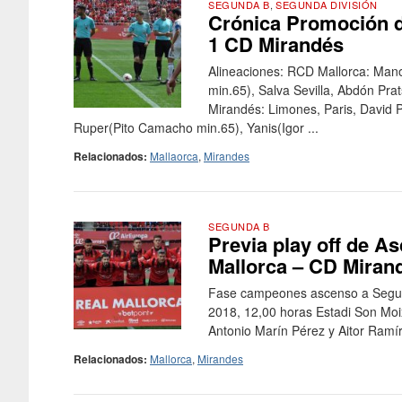
SEGUNDA B
,
SEGUNDA DIVISIÓN
Crónica Promoción de
1 CD Mirandés
Alineaciones: RCD Mallorca: Manol
min.65), Salva Sevilla, Abdón Pra
Mirandés: Limones, Paris, David P
Ruper(Pito Camacho min.65), Yanis(Igor ...
Relacionados:
Mallaorca
,
Mirandes
SEGUNDA B
Previa play off de A
Mallorca – CD Miran
Fase campeones ascenso a Segund
2018, 12,00 horas Estadi Son Moi
Antonio Marín Pérez y Aitor Ramíre
Relacionados:
Mallorca
,
Mirandes