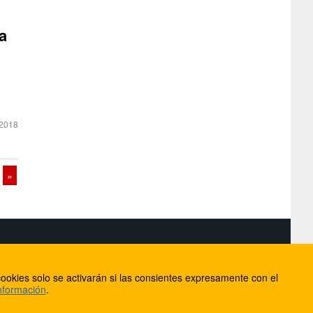
a
2018
»
S
ookies solo se activarán si las consientes expresamente con el
lorca
nformación
.
ios