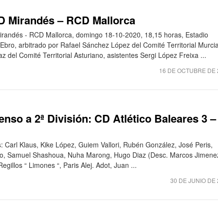
CD Mirandés – RCD Mallorca
irandés - RCD Mallorca, domingo 18-10-2020, 18,15 horas, Estadio
bro, arbitrado por Rafael Sánchez López del Comité Territorial Murci
z del Comité Territorial Asturiano, asistentes Sergi López Freixa ...
16 DE OCTUBRE DE 
nso a 2ª División: CD Atlético Baleares 3 –
s: Carl Klaus, Kike López, Guiem Vallori, Rubén González, José Peris,
ario, Samuel Shashoua, Nuha Marong, Hugo Diaz (Desc. Marcos Jimene
gillos “ Limones “, Paris Alej. Adot, Juan ...
30 DE JUNIO DE 