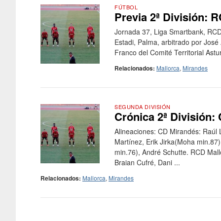
FÚTBOL
Previa 2ª División: 
Jornada 37, Liga Smartbank, RCD 
Estadi, Palma, arbitrado por José
Franco del Comité Territorial Astu
Relacionados:
Mallorca
,
Mirandes
SEGUNDA DIVISIÓN
Crónica 2ª División:
Alineaciones: CD Mirandés: Raúl L
Martínez, Erik Jirka(Moha min.87
min.76), André Schutte. RCD Mallo
Braian Cufré, Dani ...
Relacionados:
Mallorca
,
Mirandes