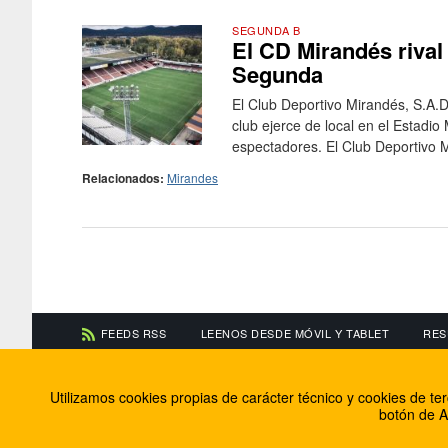
SEGUNDA B
El CD Mirandés rival
Segunda
El Club Deportivo Mirandés, S.A.D
club ejerce de local en el Estadi
espectadores. El Club Deportivo M
Relacionados:
Mirandes
FEEDS RSS
LEENOS DESDE MÓVIL Y TABLET
RES
CONTACTA CON NOSOTROS
ACERCA DE NOSOTR
Utilizamos cookies propias de carácter técnico y cookies de t
Información de contacto
El equipo de FútbolBa
botón de A
Anúnciate en FútbolBalear
Soluciones Corporativ
Colabora con nosotros
Canal ético