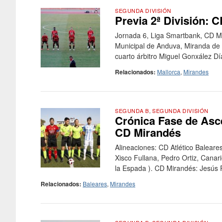
SEGUNDA DIVISIÓN
Previa 2ª División: 
Jornada 6, Liga Smartbank, CD M
Municipal de Anduva, Miranda de E
cuarto árbitro Miguel Gonxález Día
Relacionados:
Mallorca
,
Mirandes
SEGUNDA B
,
SEGUNDA DIVISIÓN
Crónica Fase de Asce
CD Mirandés
Alineaciones: CD Atlético Baleare
Xisco Fullana, Pedro Ortiz, Can
la Espada ). CD Mirandés: Jesús Re
Relacionados:
Baleares
,
Mirandes