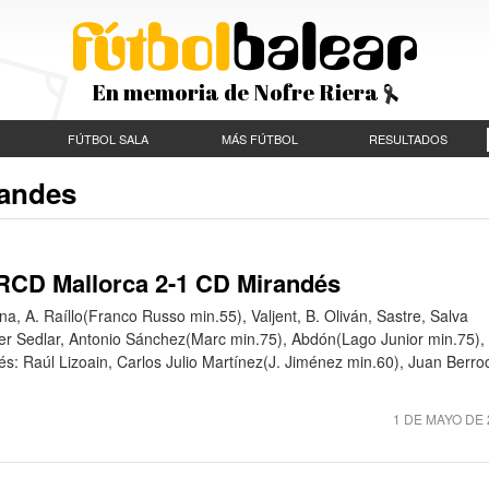
En memoria de Nofre Riera
FÚTBOL SALA
MÁS FÚTBOL
RESULTADOS
randes
 RCD Mallorca 2-1 CD Mirandés
a, A. Raíllo(Franco Russo min.55), Valjent, B. Oliván, Sastre, Salva
der Sedlar, Antonio Sánchez(Marc min.75), Abdón(Lago Junior min.75),
: Raúl Lizoain, Carlos Julio Martínez(J. Jiménez min.60), Juan Berroc
1 DE MAYO DE 