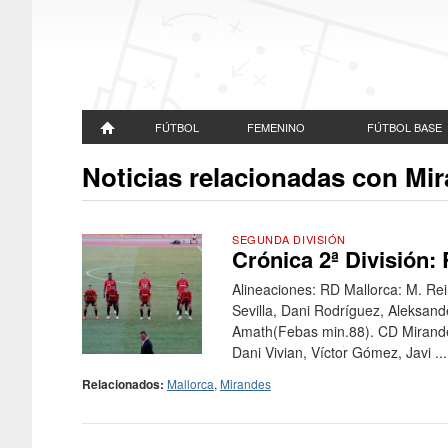
FÚTBOL
FEMENINO
FÚTBOL BASE
Noticias relacionadas con Mi
SEGUNDA DIVISIÓN
Crónica 2ª División:
Alineaciones: RD Mallorca: M. Rein
Sevilla, Dani Rodríguez, Aleksan
Amath(Febas min.88). CD Mirandés
Dani Vivian, Víctor Gómez, Javi ...
Relacionados:
Mallorca
,
Mirandes