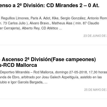
nso a 2ª División: CD Mirandes 2 – 0 At.
 Reguillos Limones, Paris A. Adot, Kike, Sergio González, Antonio Rom
. 73 Carlos Julio ), Alvaro Bravo., Matheus Aias ( min. 87 Claudio
 Cerrajeria), Alberto Rey, CD Atlético ...
23 DE JUNIO DE 
 Ascenso 2ª División(Fase campeones)
és-RCD Mallorca
b Deportivo Mirandés – Rcd Mallorca, domingo 27-05-2018, 17,30 horas
nda de Ebro, arbitrado por Josu Galech Azpeitiguía, asistido en las
bio e Igor Garcés Bargada, ...
25 DE MAYO DE 