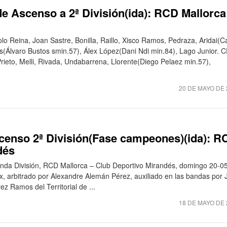
 Ascenso a 2ª División(ida): RCD Mallorca
o Reina, Joan Sastre, Bonilla, Raillo, Xisco Ramos, Pedraza, Aridai(
ts(Álvaro Bustos smin.57), Álex López(Dani Ndi min.84), Lago Junior. 
rieto, Melli, Rivada, Undabarrena, Llorente(Diego Pelaez min.57),
20 DE MAYO DE 
scenso 2ª División(Fase campeones)(ida): R
dés
a División, RCD Mallorca – Club Deportivo Mirandés, domingo 20-0
x, arbitrado por Alexandre Alemán Pérez, auxiliado en las bandas por 
z Ramos del Territorial de ...
18 DE MAYO DE 