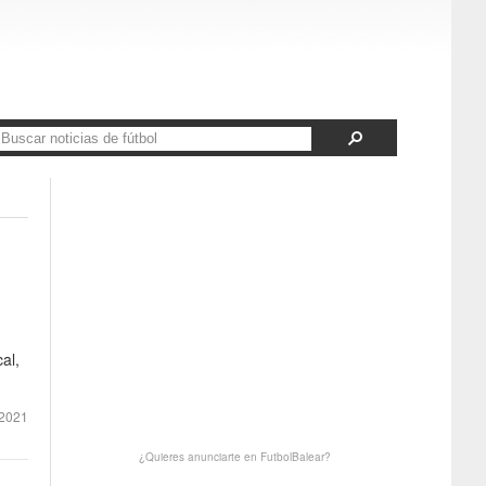
al,
2021
¿Quieres anunciarte en FutbolBalear?