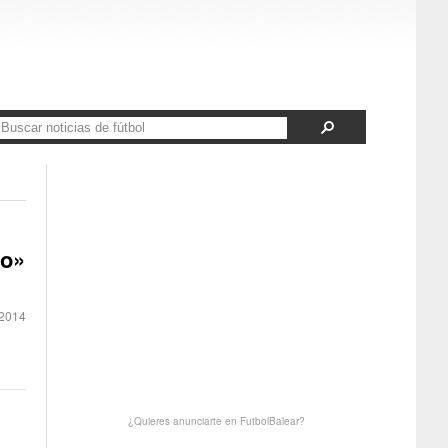
ño»
2014
¿Quieres anunciarte en FutbolBalear?