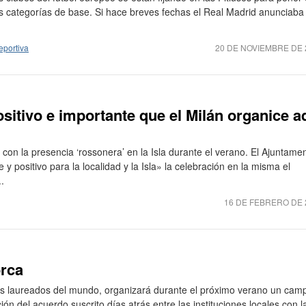
s categorías de base. Si hace breves fechas el Real Madrid anunciaba
portiva
20 DE NOVIEMBRE DE 
itivo e importante que el Milán organice a
con la presencia ‘rossonera’ en la Isla durante el verano. El Ajuntame
 positivo para la localidad y la Isla» la celebración en la misma el
.
16 DE FEBRERO DE 
orca
ás laureados del mundo, organizará durante el próximo verano un cam
n del acuerdo suscrito días atrás entre las instituciones locales con l