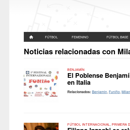
FÚTBOL
FEMENINO
FÚTBOL BASE
Noticias relacionadas con Mil
BENJAMÍN
El Poblense Benjamín
en Italia
Relacionados:
Benjamin
,
Funiño
,
Mila
FÚTBOL INTERNACIONAL
,
PRIMERA D