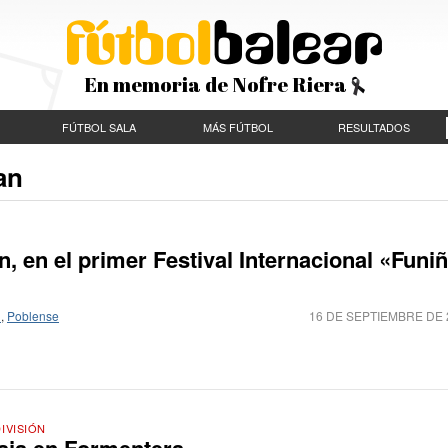
En memoria de Nofre Riera
FÚTBOL SALA
MÁS FÚTBOL
RESULTADOS
an
, en el primer Festival Internacional «Funi
n
,
Poblense
16 DE SEPTIEMBRE DE 
IVISIÓN