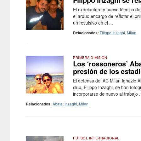
Filippo Inzaghi se re
El exdelantero y nuevo técnico de
el arduo encargo de reflotar el pr
un revulsivo en el ...
Relacionados:
Filippo Inzaghi
,
Milan
PRIMERA DIVISIÓN
Los ‘rossoneros’ Aba
presión de los estad
El defensa del AC Milán Ignazio Ab
club, Filippo Inzaghi, se han fot
incorporarse de nuevo al trabajo ..
Relacionados:
Abate
,
Inzaghi
,
Milan
FÚTBOL INTERNACIONAL