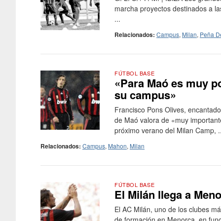
marcha proyectos destinados a la
...
Relacionados:
Campus
,
Milan
,
Peña De
FÚTBOL BASE
«Para Maó es muy pos
su campus»
Francisco Pons Olives, encantado 
de Maó valora de «muy importante y
próximo verano del Milan Camp, ..
Relacionados:
Campus
,
Mahon
,
Milan
FÚTBOL BASE
El Milán llega a Men
El AC Milán, uno de los clubes m
de formación en Menorca, en funció