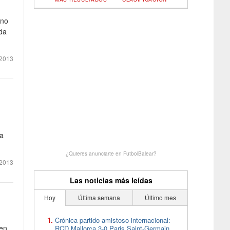
ano
da
2013
la
¿Quieres anunciarte en FutbolBalear?
 2013
Las noticias más leídas
Hoy
Última semana
Último mes
Crónica partido amistoso internacional:
 en
RCD Mallorca 3-0 Paris Saint-Germain