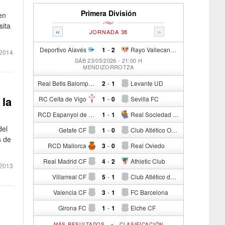
Primera División
en
sita
«
»
JORNADA 38
Deportivo Alavés
1
-
2
Rayo Vallecano de Madrid
2014
SÁB 23/05/2026 - 21:00 H
MENDIZORROTZA
Real Betis Balompié
2
-
1
Levante UD
 la
RC Celta de Vigo
1
-
0
Sevilla FC
RCD Espanyol de Barcelona
1
-
1
Real Sociedad de Fútbol
del
Getafe CF
1
-
0
Club Atlético Osasuna
s de
RCD Mallorca
3
-
0
Real Oviedo
Real Madrid CF
4
-
2
Athletic Club
 2013
Villarreal CF
5
-
1
Club Atlético de Madrid
Valencia CF
3
-
1
FC Barcelona
Girona FC
1
-
1
Elche CF
-
MÁS RESULTADOS
CLASIFICACIÓN