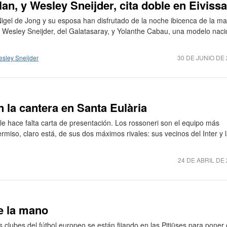
lan, y Wesley Sneijder, cita doble en Eivissa
Nigel de Jong y su esposa han disfrutado de la noche ibicenca de la m
, Wesley Sneijder, del Galatasaray, y Yolanthe Cabau, una modelo naci
sley Sneijder
30 DE JUNIO DE 
n la cantera en Santa Eulària
 le hace falta carta de presentación. Los rossoneri son el equipo más
rmiso, claro está, de sus dos máximos rivales: sus vecinos del Inter y 
24 DE ABRIL DE
de la mano
es clubes del fútbol europeo se están fijando en las Pitiüses para poner