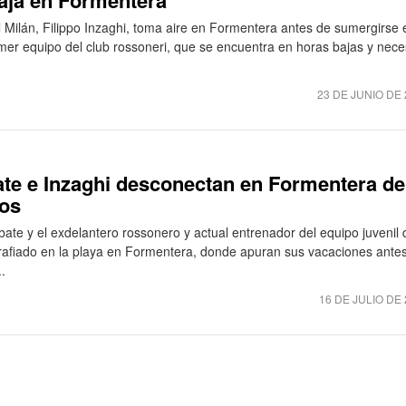
laja en Formentera
l Milán, Filippo Inzaghi, toma aire en Formentera antes de sumergirse 
imer equipo del club rossoneri, que se encuentra en horas bajas y nece
23 DE JUNIO DE 
te e Inzaghi desconectan en Formentera de
ios
ate y el exdelantero rossonero y actual entrenador del equipo juvenil 
ografiado en la playa en Formentera, donde apuran sus vacaciones ante
.
16 DE JULIO DE