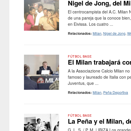
Nigel de Jong, del Mi
El centrocampista del A.C. Milan 
de una pareja que la conoce bien
en Eivissa. Los cuatro ...
Relacionados:
Milan
,
Nigel de Jong
,
We
FÚTBOL BASE
El Milan trabajará co
A la Associazione Calcio Milan no
famoso y laureado de Italia con pe
Juventus, que ...
Relacionados:
Milan
,
Peña Deportiva
FÚTBOL BASE
La Peña y el Milan, 
G. L. S. / P. M. | IBIZA Los grand