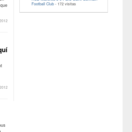
Football Club
- 172 visitas
 que
2012
quí
nt
2012
pus
a