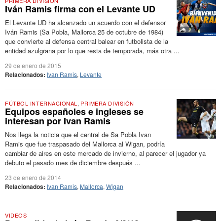
PRIMERA DIVISIÓN
Iván Ramis firma con el Levante UD
El Levante UD ha alcanzado un acuerdo con el defensor
Iván Ramis (Sa Pobla, Mallorca 25 de octubre de 1984)
que convierte al defensa central balear en futbolista de la
entidad azulgrana por lo que resta de temporada, más otra ...
29 de enero de 2015
Relacionados:
Ivan Ramis
,
Levante
FÚTBOL INTERNACIONAL
,
PRIMERA DIVISIÓN
Equipos españoles e ingleses se
interesan por Ivan Ramis
Nos llega la noticia que el central de Sa Pobla Ivan
Ramis que fue traspasado del Mallorca al Wigan, podría
cambiar de aires en este mercado de invierno, al parecer el jugador ya
debuto el pasado mes de diciembre después ...
23 de enero de 2014
Relacionados:
Ivan Ramis
,
Mallorca
,
Wigan
VIDEOS