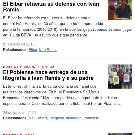
El Eibar refuerza su defensa con Iván
Ramis
El Eibar ha reforzado este lunes su defensa con el
central Iván Ramis, de 30 años, que se ha comprometido
por una temporada (2015-2016), en la que los guipuzcoanos esperan jugar
en la Liga BBVA, un asunto que sigue pendiente ...
21 de julio de 2015
Relacionados:
Eibar
,
Ivan Ramis
PRIMERA DIVISIÓN
,
TERCERA
El Poblense hace entrega de una
litografia a Ivan Ramis y a su padre
Este lunes, al finalizar la Junta ordinaria semanal que
realizan los directivos del Club, el Presidente Sr. Miquel
Bennassar "Molondro" hizo entrega de una litografía de la edición
especial para el Club, realizada por el artista local Ferran Piza, al ...
24 de junio de 2015
Relacionados:
Ivan Ramis
,
Litografia
,
molondro
,
Poblense