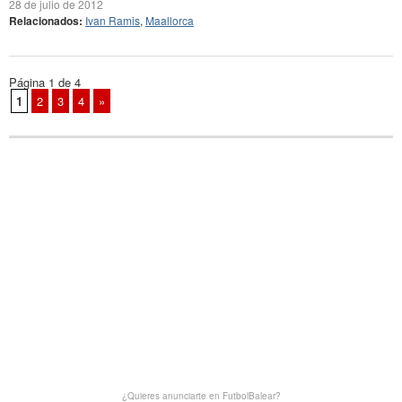
28 de julio de 2012
Relacionados:
Ivan Ramis
,
Maallorca
Página 1 de 4
1
2
3
4
»
¿Quieres anunciarte en FutbolBalear?