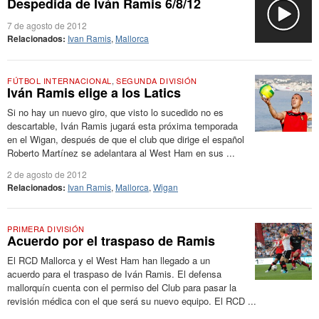
Despedida de Iván Ramis 6/8/12
7 de agosto de 2012
Relacionados:
Ivan Ramis
,
Mallorca
FÚTBOL INTERNACIONAL
,
SEGUNDA DIVISIÓN
Iván Ramis elige a los Latics
Si no hay un nuevo giro, que visto lo sucedido no es
descartable, Iván Ramis jugará esta próxima temporada
en el Wigan, después de que el club que dirige el español
Roberto Martínez se adelantara al West Ham en sus ...
2 de agosto de 2012
Relacionados:
Ivan Ramis
,
Mallorca
,
Wigan
PRIMERA DIVISIÓN
Acuerdo por el traspaso de Ramis
El RCD Mallorca y el West Ham han llegado a un
acuerdo para el traspaso de Iván Ramis. El defensa
mallorquín cuenta con el permiso del Club para pasar la
revisión médica con el que será su nuevo equipo. El RCD ...