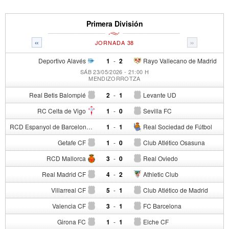
Primera División
«
»
JORNADA 38
Deportivo Alavés
1
-
2
Rayo Vallecano de Madrid
SÁB 23/05/2026 - 21:00 H
MENDIZORROTZA
Real Betis Balompié
2
-
1
Levante UD
RC Celta de Vigo
1
-
0
Sevilla FC
RCD Espanyol de Barcelona
1
-
1
Real Sociedad de Fútbol
Getafe CF
1
-
0
Club Atlético Osasuna
RCD Mallorca
3
-
0
Real Oviedo
Real Madrid CF
4
-
2
Athletic Club
Villarreal CF
5
-
1
Club Atlético de Madrid
Valencia CF
3
-
1
FC Barcelona
Girona FC
1
-
1
Elche CF