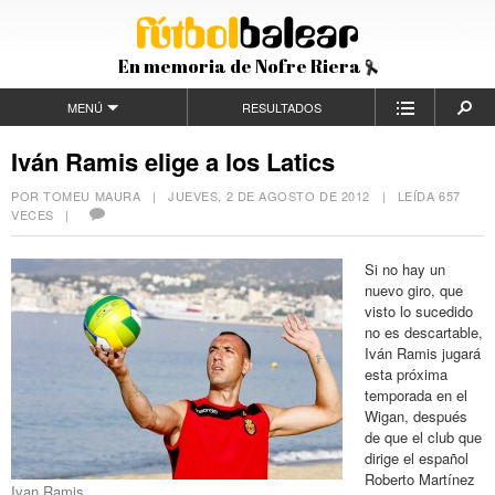
En memoria de Nofre Riera
MENÚ
RESULTADOS
Iván Ramis elige a los Latics
POR TOMEU MAURA |
JUEVES, 2 DE AGOSTO DE 2012
| LEÍDA 657
VECES |
Si no hay un
nuevo giro, que
visto lo sucedido
no es descartable,
Iván Ramis jugará
esta próxima
temporada en el
Wigan, después
de que el club que
dirige el español
Roberto Martínez
Ivan Ramis