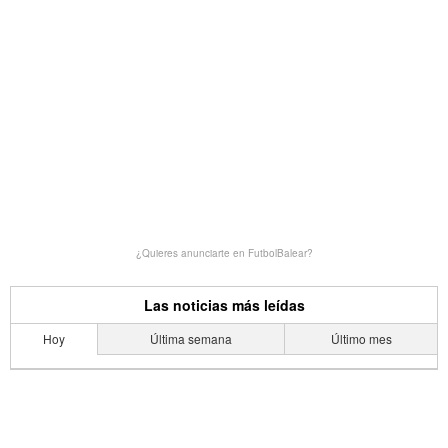
¿Quieres anunciarte en FutbolBalear?
Las noticias más leídas
Hoy
Última semana
Último mes