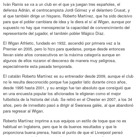
Iván Ramis se va a un club en el que ya juegan tres españoles, el
defensa Adrián, el centrocampista Jordi Gómez y el delantero Crusat, y
al que también dirige un hispano, Roberto Martínez, que ha sido decisivo
para que el pobler cambiara de idea y le diera el sí al Wigan, aunque por
supuesto no hay que menospreciar la capacidad de convencimiento del
representante del jugador, el también pobler Mágico Díaz.
El Wigan Athletic, fundado en 1932, ascendió por primera vez a la
Premier en 2005, pero lo hizo para quedarse, porque desde entonces
llevan siete años consecutivos en la máxima categoría aunque en
algunos de ellos rozaron el descenso de manera muy peligrosa,
especialmente esta pasada temporada.
El catalán Roberto Martínez es su entrenador desde 2009, aunque el club
no le resulta desconocido porque fue jugador latic durante cinco años,
desde 1995 hasta 2001, y su arraigo fue tan absoluto que consiguió que
en una encuesta popular los aficionados le eligieran como el mejor
futbolista de la historia del club. Se retiró en el Chester en 2007, a los 34
años, pero de inmediato pasó a dirigir al Swansea galés, al que abandonó
para regresar al Wigan.
Roberto Martínez imprime a sus equipos un estilo de toque que no es
habitual en Inglaterra, pero que le da buenos resultados y que le
proporciona buena prensa, hasta el punto de que el Liverpool pensó