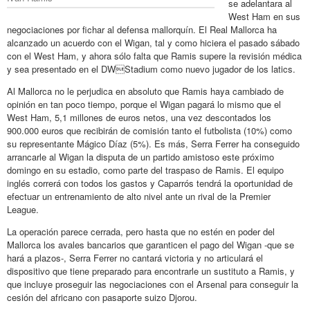
se adelantara al
West Ham en sus
negociaciones por fichar al defensa mallorquín. El Real Mallorca ha
alcanzado un acuerdo con el Wigan, tal y como hiciera el pasado sábado
con el West Ham, y ahora sólo falta que Ramis supere la revisión médica
y sea presentado en el DWStadium como nuevo jugador de los latics.
Al Mallorca no le perjudica en absoluto que Ramis haya cambiado de
opinión en tan poco tiempo, porque el Wigan pagará lo mismo que el
West Ham, 5,1 millones de euros netos, una vez descontados los
900.000 euros que recibirán de comisión tanto el futbolista (10%) como
su representante Mágico Díaz (5%). Es más, Serra Ferrer ha conseguido
arrancarle al Wigan la disputa de un partido amistoso este próximo
domingo en su estadio, como parte del traspaso de Ramis. El equipo
inglés correrá con todos los gastos y Caparrós tendrá la oportunidad de
efectuar un entrenamiento de alto nivel ante un rival de la Premier
League.
La operación parece cerrada, pero hasta que no estén en poder del
Mallorca los avales bancarios que garanticen el pago del Wigan -que se
hará a plazos-, Serra Ferrer no cantará victoria y no articulará el
dispositivo que tiene preparado para encontrarle un sustituto a Ramis, y
que incluye proseguir las negociaciones con el Arsenal para conseguir la
cesión del africano con pasaporte suizo Djorou.