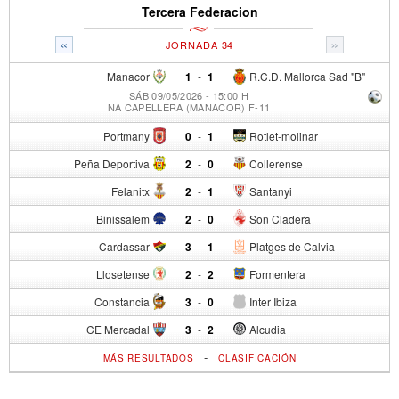
Tercera Federacion
«
»
JORNADA 34
Manacor
1
-
1
R.C.D. Mallorca Sad "B"
SÁB 09/05/2026 - 15:00 H
NA CAPELLERA (MANACOR) F-11
Portmany
0
-
1
Rotlet-molinar
Peña Deportiva
2
-
0
Collerense
Felanitx
2
-
1
Santanyi
Binissalem
2
-
0
Son Cladera
Cardassar
3
-
1
Platges de Calvia
Llosetense
2
-
2
Formentera
Constancia
3
-
0
Inter Ibiza
CE Mercadal
3
-
2
Alcudia
-
MÁS RESULTADOS
CLASIFICACIÓN