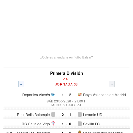
¿Quieres anunciarte en FutbolBalear?
Primera División
«
»
JORNADA 38
Deportivo Alavés
1
-
2
Rayo Vallecano de Madrid
SÁB 23/05/2026 - 21:00 H
MENDIZORROTZA
Real Betis Balompié
2
-
1
Levante UD
RC Celta de Vigo
1
-
0
Sevilla FC
RCD Espanyol de Barcelona
-
Real Sociedad de Fútbol