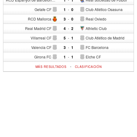
1
1
Getafe CF
1
-
0
Club Atlético Osasuna
RCD Mallorca
3
-
0
Real Oviedo
Real Madrid CF
4
-
2
Athletic Club
Villarreal CF
5
-
1
Club Atlético de Madrid
Valencia CF
3
-
1
FC Barcelona
Girona FC
1
-
1
Elche CF
-
MÁS RESULTADOS
CLASIFICACIÓN