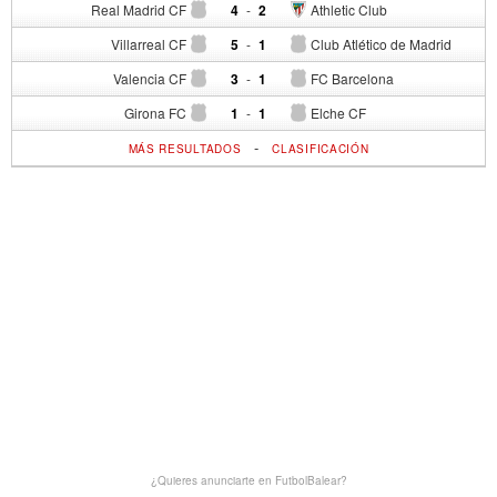
Real Madrid CF
4
-
2
Athletic Club
Villarreal CF
5
-
1
Club Atlético de Madrid
Valencia CF
3
-
1
FC Barcelona
Girona FC
1
-
1
Elche CF
-
MÁS RESULTADOS
CLASIFICACIÓN
¿Quieres anunciarte en FutbolBalear?