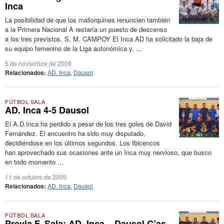
Inca
La posibilidad de que los mallorquines renuncien también
a la Primera Nacional A restaría un puesto de descenso
a los tres previstos. S. M. CAMPOY El Inca AD ha solicitado la baja de
su equipo femenino de la Liga autonómica y, ...
5 de noviembre de 2009
Relacionados:
AD. Inca
,
Dausol
FÚTBOL SALA
AD. Inca 4-5 Dausol
El A.D.Inca ha perdido a pesar de los tres goles de David
Fernández. El encuentro ha sido muy disputado,
decidiéndose en los últimos segundos. Los Ibicencos
han aprovechado sus ocasiones ante un Inca muy nervioso, que busco
en todo momento ...
11 de octubre de 2009
Relacionados:
AD. Inca
,
Dausol
FÚTBOL SALA
Previa F. Sala: AD. Inca – Dausol C’as