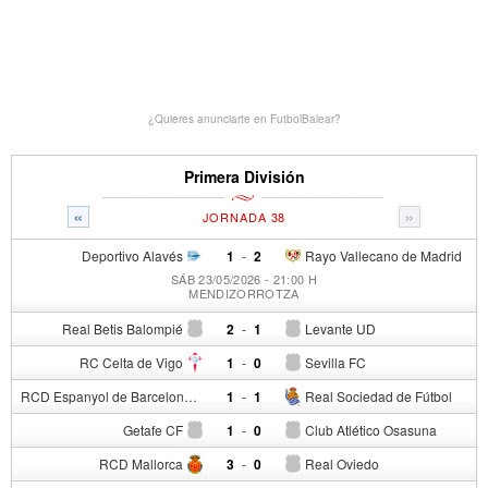
¿Quieres anunciarte en FutbolBalear?
Primera División
«
»
JORNADA 38
Deportivo Alavés
1
-
2
Rayo Vallecano de Madrid
SÁB 23/05/2026 - 21:00 H
MENDIZORROTZA
Real Betis Balompié
2
-
1
Levante UD
RC Celta de Vigo
1
-
0
Sevilla FC
RCD Espanyol de Barcelona
1
-
1
Real Sociedad de Fútbol
Getafe CF
1
-
0
Club Atlético Osasuna
RCD Mallorca
3
-
0
Real Oviedo