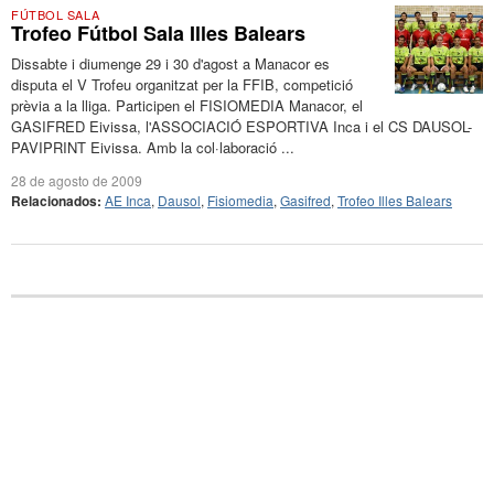
FÚTBOL SALA
Trofeo Fútbol Sala Illes Balears
Dissabte i diumenge 29 i 30 d'agost a Manacor es
disputa el V Trofeu organitzat per la FFIB, competició
prèvia a la lliga. Participen el FISIOMEDIA Manacor, el
GASIFRED Eivissa, l'ASSOCIACIÓ ESPORTIVA Inca i el CS DAUSOL-
PAVIPRINT Eivissa. Amb la col·laboració ...
28 de agosto de 2009
Relacionados:
AE Inca
,
Dausol
,
Fisiomedia
,
Gasifred
,
Trofeo Illes Balears