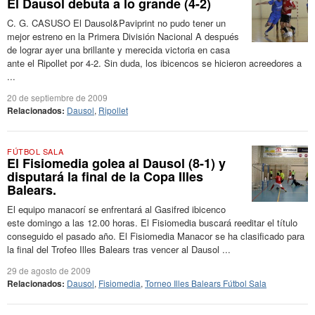
El Dausol debuta a lo grande (4-2)
C. G. CASUSO El Dausol&Paviprint no pudo tener un
mejor estreno en la Primera División Nacional A después
de lograr ayer una brillante y merecida victoria en casa
ante el Ripollet por 4-2. Sin duda, los ibicencos se hicieron acreedores a
...
20 de septiembre de 2009
Relacionados:
Dausol
,
Ripollet
FÚTBOL SALA
El Fisiomedia golea al Dausol (8-1) y
disputará la final de la Copa Illes
Balears.
El equipo manacorí se enfrentará al Gasifred ibicenco
este domingo a las 12.00 horas. El Fisiomedia buscará reeditar el título
conseguido el pasado año. El Fisiomedia Manacor se ha clasificado para
la final del Trofeo Illes Balears tras vencer al Dausol ...
29 de agosto de 2009
Relacionados:
Dausol
,
Fisiomedia
,
Torneo Illes Balears Fútbol Sala