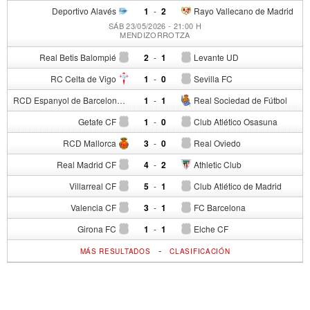
Deportivo Alavés
1
-
2
Rayo Vallecano de Madrid
SÁB 23/05/2026 - 21:00 H
MENDIZORROTZA
Real Betis Balompié
2
-
1
Levante UD
RC Celta de Vigo
1
-
0
Sevilla FC
RCD Espanyol de Barcelona
1
-
1
Real Sociedad de Fútbol
Getafe CF
1
-
0
Club Atlético Osasuna
RCD Mallorca
3
-
0
Real Oviedo
Real Madrid CF
4
-
2
Athletic Club
Villarreal CF
5
-
1
Club Atlético de Madrid
Valencia CF
3
-
1
FC Barcelona
Girona FC
1
-
1
Elche CF
-
MÁS RESULTADOS
CLASIFICACIÓN