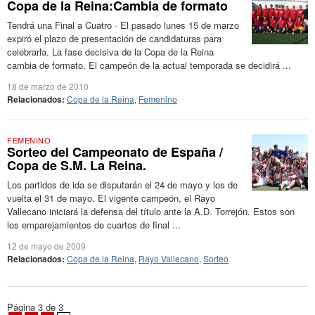
Copa de la Reina:Cambia de formato
Tendrá una Final a Cuatro · El pasado lunes 15 de marzo
expiró el plazo de presentación de candidaturas para
celebrarla. La fase decisiva de la Copa de la Reina
cambia de formato. El campeón de la actual temporada se decidirá ...
18 de marzo de 2010
Relacionados:
Copa de la Reina
,
Femenino
FEMENINO
Sorteo del Campeonato de España /
Copa de S.M. La Reina.
Los partidos de ida se disputarán el 24 de mayo y los de
vuelta el 31 de mayo. El vigente campeón, el Rayo
Vallecano iniciará la defensa del título ante la A.D. Torrejón. Estos son
los emparejamientos de cuartos de final ...
12 de mayo de 2009
Relacionados:
Copa de la Reina
,
Rayo Vallecano
,
Sorteo
Página 3 de 3