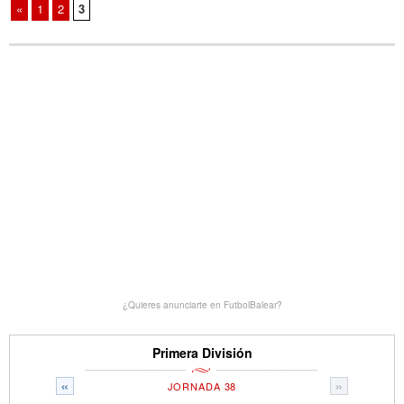
«
1
2
3
¿Quieres anunciarte en FutbolBalear?
Primera División
«
»
JORNADA 38