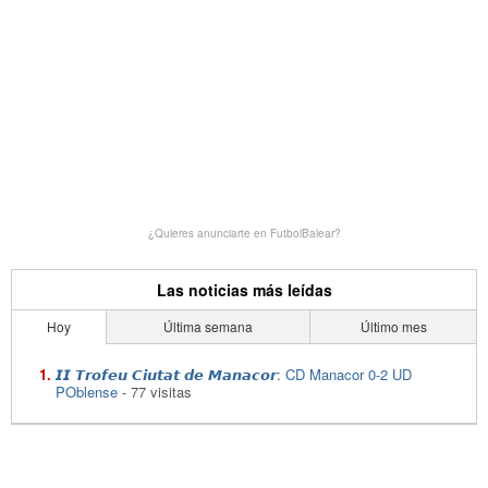
¿Quieres anunciarte en FutbolBalear?
Las noticias más leídas
Hoy
Última semana
Último mes
𝙄𝙄 𝙏𝙧𝙤𝙛𝙚𝙪 𝘾𝙞𝙪𝙩𝙖𝙩 𝙙𝙚 𝙈𝙖𝙣𝙖𝙘𝙤𝙧: CD Manacor 0-2 UD
POblense
- 77 visitas