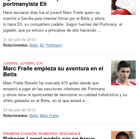
portmanyista Eli
Hace escasos días fue el juvenil Marc Fraile quien se
marchó a Sevilla para intentar firmar por el Betis y ahora
lo hace Eli, su compañero cadete. Según fuentes del Portmany, el
jugador, que ya estuvo a principios de año haciendo ...
31 de julio de 2012
Relacionados:
Betis
,
Eli
,
Portmany
JUVENIL
,
JUVENIL D.H.
Marc Fraile empieza su aventura en el
Betis
Marc Fraile Roselló ha marcado 670 goles desde que
empezó a jugar en las secciones inferiores del Portmany
y ahora tiene la oportunidad de demostrar su calidad futbolística y su
olfato goleador en el Betis, en el que estará a ...
24 de julio de 2012
Relacionados:
Betis
,
Marc Fraile
PRIMERA DIVISIÓN
,
RUMORES
,
SEGUNDA B
Raheem Lawal podría ser en breve