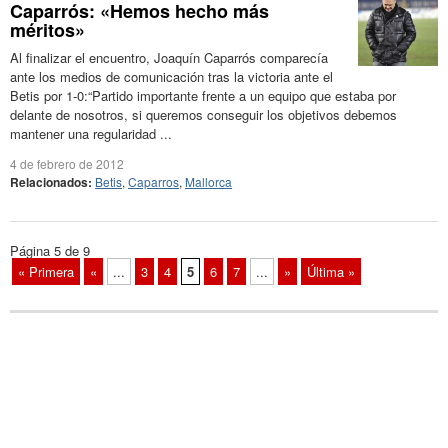
Caparrós: «Hemos hecho más
méritos»
Al finalizar el encuentro, Joaquín Caparrós comparecía
ante los medios de comunicación tras la victoria ante el
Betis por 1-0:“Partido importante frente a un equipo que estaba por
delante de nosotros, si queremos conseguir los objetivos debemos
mantener una regularidad ...
4 de febrero de 2012
Relacionados:
Betis
,
Caparros
,
Mallorca
Página 5 de 9
« Primera
«
...
3
4
5
6
7
...
»
Última »