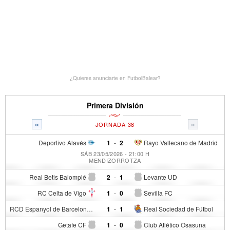
¿Quieres anunciarte en FutbolBalear?
Primera División
«
»
JORNADA 38
Deportivo Alavés
1
-
2
Rayo Vallecano de Madrid
SÁB 23/05/2026 - 21:00 H
MENDIZORROTZA
Real Betis Balompié
2
-
1
Levante UD
RC Celta de Vigo
1
-
0
Sevilla FC
RCD Espanyol de Barcelona
1
-
1
Real Sociedad de Fútbol
Getafe CF
1
-
0
Club Atlético Osasuna