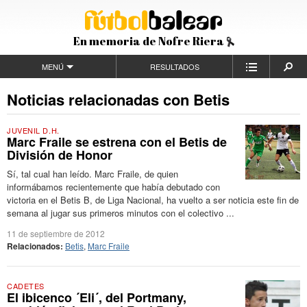
En memoria de Nofre Riera
MENÚ
RESULTADOS
Noticias relacionadas con Betis
JUVENIL D.H.
Marc Fraile se estrena con el Betis de
División de Honor
Sí, tal cual han leído. Marc Fraile, de quien
informábamos recientemente que había debutado con
victoria en el Betis B, de Liga Nacional, ha vuelto a ser noticia este fin de
semana al jugar sus primeros minutos con el colectivo ...
11 de septiembre de 2012
Relacionados:
Betis
,
Marc Fraile
CADETES
El ibicenco ´Eli´, del Portmany,