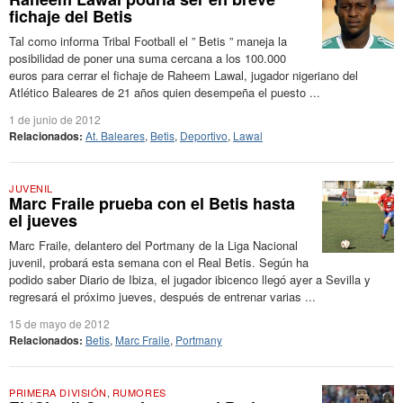
fichaje del Betis
Tal como informa Tribal Football el ” Betis ” maneja la
posibilidad de poner una suma cercana a los 100.000
euros para cerrar el fichaje de Raheem Lawal, jugador nigeriano del
Atlético Baleares de 21 años quien desempeña el puesto ...
1 de junio de 2012
Relacionados:
At. Baleares
,
Betis
,
Deportivo
,
Lawal
JUVENIL
Marc Fraile prueba con el Betis hasta
el jueves
Marc Fraile, delantero del Portmany de la Liga Nacional
juvenil, probará esta semana con el Real Betis. Según ha
podido saber Diario de Ibiza, el jugador ibicenco llegó ayer a Sevilla y
regresará el próximo jueves, después de entrenar varias ...
15 de mayo de 2012
Relacionados:
Betis
,
Marc Fraile
,
Portmany
PRIMERA DIVISIÓN
,
RUMORES