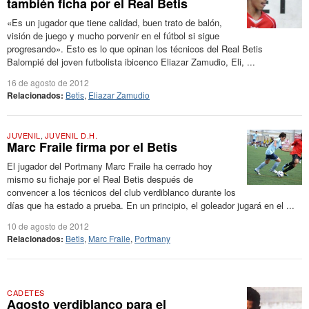
también ficha por el Real Betis
«Es un jugador que tiene calidad, buen trato de balón,
visión de juego y mucho porvenir en el fútbol si sigue
progresando». Esto es lo que opinan los técnicos del Real Betis
Balompié del joven futbolista ibicenco Eliazar Zamudio, Eli, ...
16 de agosto de 2012
Relacionados:
Betis
,
Eliazar Zamudio
JUVENIL
,
JUVENIL D.H.
Marc Fraile firma por el Betis
El jugador del Portmany Marc Fraile ha cerrado hoy
mismo su fichaje por el Real Betis después de
convencer a los técnicos del club verdiblanco durante los
días que ha estado a prueba. En un principio, el goleador jugará en el ...
10 de agosto de 2012
Relacionados:
Betis
,
Marc Fraile
,
Portmany
CADETES
Agosto verdiblanco para el