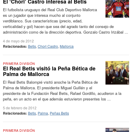
El ‘Chori’ Castro interesa al Betis
El futbolista uruguayo del Real Club Deportivo Mallorca
es un jugador que interesa mucho al conjunto
verdiblanco. Sus características (precio, edad,
verticalidad y gol) hacen que sea del agrado tanto del consejo de
administración como de la dirección deportiva. Gonzalo Castro Irizábal ...
4 de mayo de 2012
Relacionados:
Betis
,
Chori Castro
,
Mallorca
PRIMERA DIVISIÓN
El Real Betis visitó la Peña Bética de
Palma de Mallorca
El Real Betis Balompié visitó anoche la Peña Bética de
Palma de Mallorca. El presidente Miguel Guillén y el
presidente de la Fundación Real Betis, Rafael Gordillo, acudieron a la
peña, en un acto en el que además estuvieron presentes los ...
5 de febrero de 2012
Relacionados:
Betis
,
Palma
,
Peñas Betis
PRIMERA DIVISIÓN