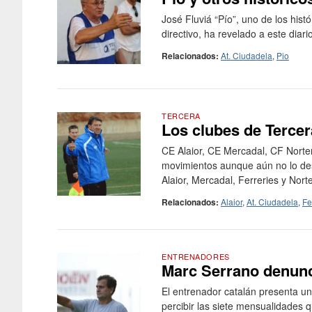
José Fluviá “Pío”, uno de los histó
directivo, ha revelado a este diari
Relacionados:
At. Ciudadela
,
Pio
TERCERA
Los clubes de Tercer
CE Alaior, CE Mercadal, CF Norteño
movimientos aunque aún no lo des
Alaior, Mercadal, Ferreries y Nor
Relacionados:
Alaior
,
At. Ciudadela
,
Fe
ENTRENADORES
Marc Serrano denunci
El entrenador catalán presenta un
percibir las siete mensualidades 