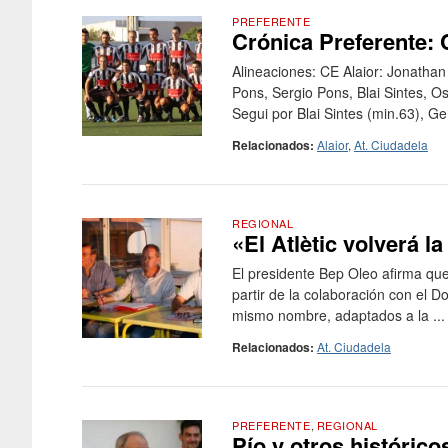
PREFERENTE
Crónica Preferente: C
Alineaciones: CE Alaior: Jonatha
Pons, Sergio Pons, Blai Sintes, O
Segui por Blai Sintes (min.63), Ge
Relacionados:
Alaior
,
At. Ciudadela
REGIONAL
«El Atlètic volverá l
El presidente Bep Oleo afirma qu
partir de la colaboración con el D
mismo nombre, adaptados a la ...
Relacionados:
At. Ciudadela
PREFERENTE
,
REGIONAL
Pío y otros histórico