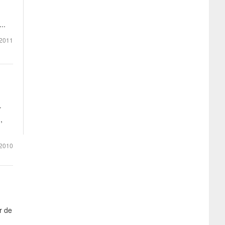
..
2011
r
,
2010
r de