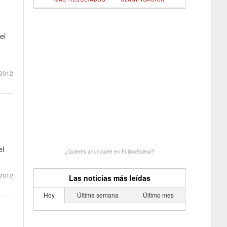
el
2012
el
¿Quieres anunciarte en FutbolBalear?
2012
Las noticias más leídas
Hoy
Última semana
Último mes