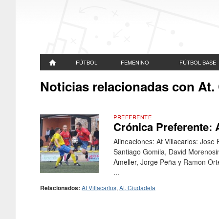
FÚTBOL
FEMENINO
FÚTBOL BASE
Noticias relacionadas con At.
PREFERENTE
Crónica Preferente: A
Alineaciones: At Villacarlos: Jos
Santiago Gomila, David Morenosim
Ameller, Jorge Peña y Ramon Orteg
...
Relacionados:
At Villacarlos
,
At. Ciudadela