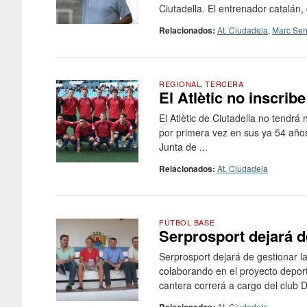
Ciutadella. El entrenador catalán,
Relacionados:
At. Ciudadela
,
Marc Ser
REGIONAL
,
TERCERA
El Atlètic no inscri
El Atlètic de Ciutadella no tendr
por primera vez en sus ya 54 años
Junta de ...
Relacionados:
At. Ciudadela
FÚTBOL BASE
Serprosport dejará de
Serprosport dejará de gestionar l
colaborando en el proyecto depor
cantera correrá a cargo del club D
At. Ciudadela