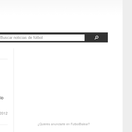
io
2012
¿Quieres anunciarte en FutbolBalear?