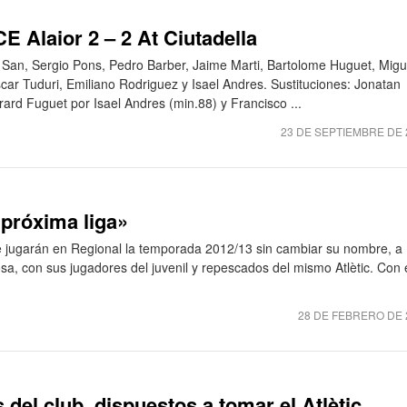
E Alaior 2 – 2 At Ciutadella
n San, Sergio Pons, Pedro Barber, Jaime Marti, Bartolome Huguet, Migu
scar Tuduri, Emiliano Rodriguez y Isael Andres. Sustituciones: Jonatan
rard Fuguet por Isael Andres (min.88) y Francisco ...
23 DE SEPTIEMBRE DE 
a próxima liga»
e jugarán en Regional la temporada 2012/13 sin cambiar su nombre, a
osa, con sus jugadores del juvenil y repescados del mismo Atlètic. Con 
28 DE FEBRERO DE 
s del club, dispuestos a tomar el Atlètic