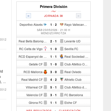
Primera División
«
»
JORNADA 38
Deportivo Alavés
1
-
2
Rayo Vallecano de Madrid
SÁB 23/05/2026 - 21:00 H
MENDIZORROTZA
2012
Real Betis Balompié
2
-
1
Levante UD
RC Celta de Vigo
1
-
0
Sevilla FC
RCD Espanyol de Barcelona
1
-
1
Real Sociedad de Fútbol
Getafe CF
1
-
0
Club Atlético Osasuna
id
RCD Mallorca
3
-
0
Real Oviedo
a
Real Madrid CF
4
-
2
Athletic Club
 ...
Villarreal CF
5
-
1
Club Atlético de Madrid
2012
Valencia CF
3
-
1
FC Barcelona
Girona FC
1
-
1
Elche CF
-
MÁS RESULTADOS
CLASIFICACIÓN