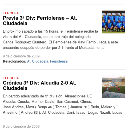
TERCERA
Previa 3ª Div: Ferriolense – At.
Ciudadela
El próximo sábado a las 15 horas, el Ferriolense recibe la
visita del At. Ciudadela, con el arbitraje del colegiado
Carlos Rodriguez Quintero. El Ferriolense de Xavi Ferriol, llega a este
encuentro después de perder por 2-1 frente al Mercadal, lo ...
9 de diciembre de 2009
Relacionados:
At. Ciudadela
,
Ferriolense
TERCERA
Crónica 3ª Div: Alcudia 2-0 At.
Ciudadela
En partido adelantado de 3º división. Alineaciones UE
Alcudia: Cuesta, Merino, David, San Cosmed, Olmos,
Jose Andres, Maxi ( Benja 46 ) Tomas ( Juanca 78 ) Richi, Melero y
Anselmo ( Andreu 83 ). AT Ciudadela: Dani, Isaac, Edgar, Nazuti, Lucas
...
6 de diciembre de 2009