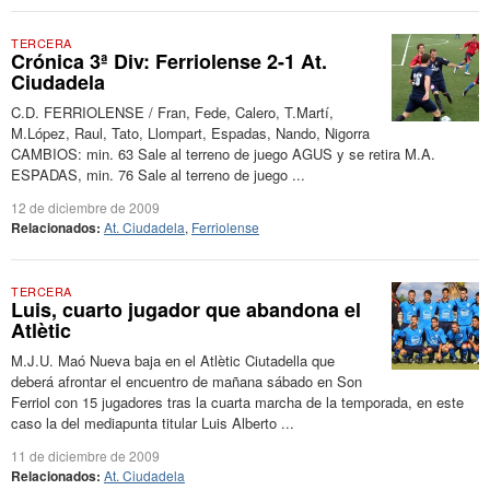
TERCERA
Crónica 3ª Div: Ferriolense 2-1 At.
Ciudadela
C.D. FERRIOLENSE / Fran, Fede, Calero, T.Martí,
M.López, Raul, Tato, Llompart, Espadas, Nando, Nigorra
CAMBIOS: min. 63 Sale al terreno de juego AGUS y se retira M.A.
ESPADAS, min. 76 Sale al terreno de juego ...
12 de diciembre de 2009
Relacionados:
At. Ciudadela
,
Ferriolense
TERCERA
Luis, cuarto jugador que abandona el
Atlètic
M.J.U. Maó Nueva baja en el Atlètic Ciutadella que
deberá afrontar el encuentro de mañana sábado en Son
Ferriol con 15 jugadores tras la cuarta marcha de la temporada, en este
caso la del mediapunta titular Luis Alberto ...
11 de diciembre de 2009
Relacionados:
At. Ciudadela