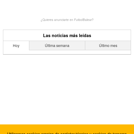
¿Quieres anunciarte en FutbolBalear?
Las noticias más leídas
Hoy
Última semana
Último mes
Utilizamos cookies propias de carácter técnico y cookies de terceros