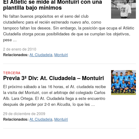
El Atlètic se mide al Montuïri con una
plantilla bajo mínimos
No faltan buenos propósitos en el seno del club
ciutadellenc para el recién estrenado nuevo año, como
tampoco faltan los deseos. Sin embargo, la posición que ocupa el Atlètic
Ciutadella otorga pocas posibilidades de que se cumplan los objetivos,
pese ...
2 de enero de 2010
Relacionados:
At. Ciudadela
,
Montuiri
TERCERA
Previa 3ª Div: At. Ciudadela – Montuiri
El próximo sábado a las 16 horas, el At. ciudadela recibe
la visita del Montuiri, con el arbitraje del colegiado Carlos
Alb. Lara Ortega. El At. Ciudadela llega a este encuentro
después de perder por 2-0 en Alcudia, lo que les ...
29 de diciembre de 2009
Relacionados:
At. Ciudadela
,
Montuiri