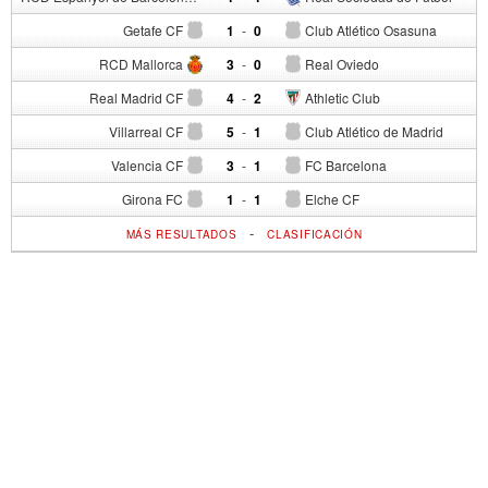
Getafe CF
1
-
0
Club Atlético Osasuna
RCD Mallorca
3
-
0
Real Oviedo
Real Madrid CF
4
-
2
Athletic Club
Villarreal CF
5
-
1
Club Atlético de Madrid
Valencia CF
3
-
1
FC Barcelona
Girona FC
1
-
1
Elche CF
-
MÁS RESULTADOS
CLASIFICACIÓN