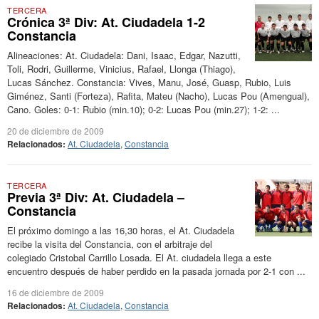
TERCERA
Crónica 3ª Div: At. Ciudadela 1-2
Constancia
Alineaciones: At. Ciudadela: Dani, Isaac, Edgar, Nazutti,
Toli, Rodri, Guillerme, Vinicius, Rafael, Llonga (Thiago),
Lucas Sánchez. Constancia: Vives, Manu, José, Guasp, Rubio, Luis
Giménez, Santi (Forteza), Rafita, Mateu (Nacho), Lucas Pou (Amengual),
Cano. Goles: 0-1: Rubio (min.10); 0-2: Lucas Pou (min.27); 1-2: ...
20 de diciembre de 2009
Relacionados:
At. Ciudadela
,
Constancia
TERCERA
Previa 3ª Div: At. Ciudadela –
Constancia
El próximo domingo a las 16,30 horas, el At. Ciudadela
recibe la visita del Constancia, con el arbitraje del
colegiado Cristobal Carrillo Losada. El At. ciudadela llega a este
encuentro después de haber perdido en la pasada jornada por 2-1 con ...
16 de diciembre de 2009
Relacionados:
At. Ciudadela
,
Constancia