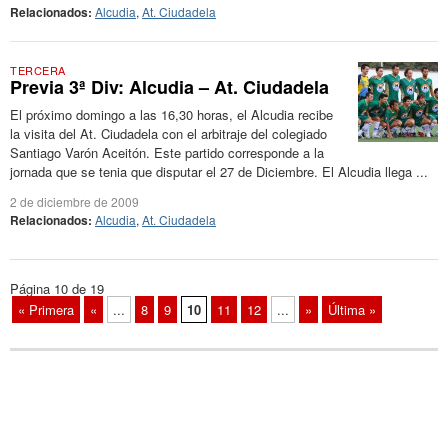
Relacionados:
Alcudia
,
At. Ciudadela
TERCERA
Previa 3ª Div: Alcudia – At. Ciudadela
El próximo domingo a las 16,30 horas, el Alcudia recibe
la visita del At. Ciudadela con el arbitraje del colegiado
Santiago Varón Aceitón. Este partido corresponde a la
jornada que se tenia que disputar el 27 de Diciembre. El Alcudia llega ...
2 de diciembre de 2009
Relacionados:
Alcudia
,
At. Ciudadela
Página 10 de 19
« Primera
«
...
8
9
10
11
12
...
»
Última »