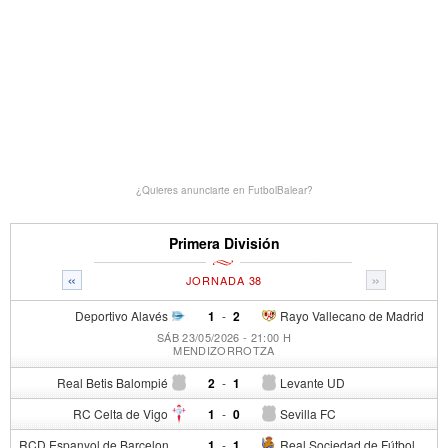
¿Quieres anunciarte en FutbolBalear?
Primera División
«
»
JORNADA 38
Deportivo Alavés
1
-
2
Rayo Vallecano de Madrid
SÁB 23/05/2026 - 21:00 H
MENDIZORROTZA
Real Betis Balompié
2
-
1
Levante UD
RC Celta de Vigo
1
-
0
Sevilla FC
RCD Espanyol de Barcelona
1
-
1
Real Sociedad de Fútbol