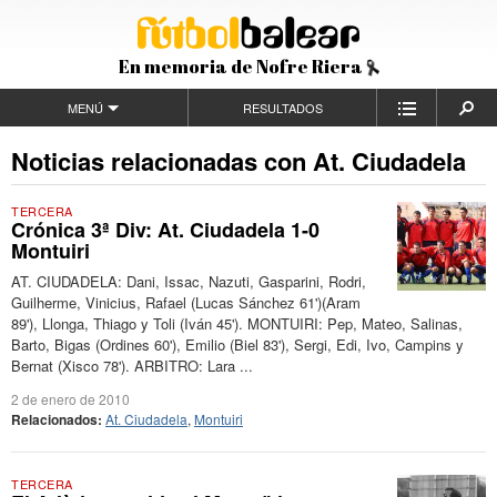
En memoria de Nofre Riera
MENÚ
RESULTADOS
Noticias relacionadas con At. Ciudadela
TERCERA
Crónica 3ª Div: At. Ciudadela 1-0
Montuiri
AT. CIUDADELA: Dani, Issac, Nazuti, Gasparini, Rodri,
Guilherme, Vinicius, Rafael (Lucas Sánchez 61')(Aram
89'), Llonga, Thiago y Toli (Iván 45'). MONTUIRI: Pep, Mateo, Salinas,
Barto, Bigas (Ordines 60'), Emilio (Biel 83'), Sergi, Edi, Ivo, Campins y
Bernat (Xisco 78'). ARBITRO: Lara ...
2 de enero de 2010
Relacionados:
At. Ciudadela
,
Montuiri
TERCERA