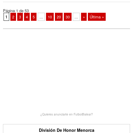
Página 1 de 53
1
2
3
4
5
...
10
20
30
...
»
Última »
¿Quieres anunciarte en FutbolBalear?
División De Honor Menorca