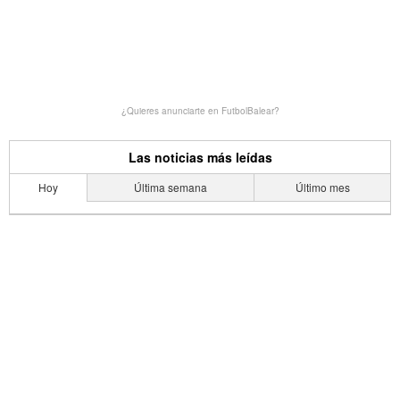
¿Quieres anunciarte en FutbolBalear?
Las noticias más leídas
Hoy
Última semana
Último mes