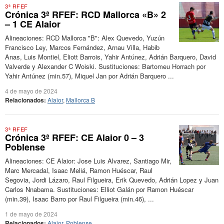
3ª RFEF
Crónica 3ª RFEF: RCD Mallorca «B» 2
– 1 CE Alaior
Alineaciones: RCD Mallorca "B": Alex Quevedo, Yuzún
Francisco Ley, Marcos Fernández, Arnau Villa, Habib
Anas, Luis Montiel, Eliott Barrois, Yahir Antúnez, Adrián Barquero, David
Valverde y Alexander C Woiski. Sustituciones: Bartomeu Horrach por
Yahir Antúnez (min.57), Miquel Jan por Adrián Barquero ...
4 de mayo de 2024
Relacionados:
Alaior
,
Mallorca B
3ª RFEF
Crónica 3ª RFEF: CE Alaior 0 – 3
Poblense
Alineaciones: CE Alaior: Jose Luis Alvarez, Santiago Mir,
Marc Mercadal, Isaac Meliá, Ramon Huéscar, Raul
Segovia, Jordi Lázaro, Raul Filgueira, Erik Quevedo, Adrián Lopez y Juan
Carlos Nnabama. Sustituciones: Elliot Galán por Ramon Huéscar
(min.39), Isaac Barro por Raul Filgueira (min.46), ...
1 de mayo de 2024
Relacionados:
Alaior
,
Poblense