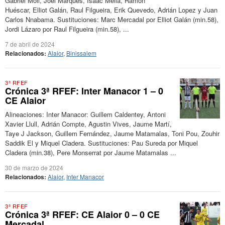
Gabriel Moll, Joel Marques, Isaac Meliá, Ramon
Huéscar, Elliot Galán, Raul Filgueira, Erik Quevedo, Adrián Lopez y Juan
Carlos Nnabama. Sustituciones: Marc Mercadal por Elliot Galán (min.58),
Jordi Lázaro por Raul Filgueira (min.58), ...
7 de abril de 2024
Relacionados:
Alaior
,
Binissalem
3ª RFEF
Crónica 3ª RFEF: Inter Manacor 1 – 0
CE Alaior
Alineaciones: Inter Manacor: Guillem Caldentey, Antoni
Xavier Llull, Adrián Compte, Agustin Vives, Jaume Martí,
Taye J Jackson, Guillem Fernández, Jaume Matamalas, Toni Pou, Zouhir
Saddik El y Miquel Cladera. Sustituciones: Pau Sureda por Miquel
Cladera (min.38), Pere Monserrat por Jaume Matamalas ...
30 de marzo de 2024
Relacionados:
Alaior
,
Inter Manacor
3ª RFEF
Crónica 3ª RFEF: CE Alaior 0 – 0 CE
Mercadal