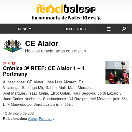
En memoria de Nofre Riera
MENÚ
RESULTADOS
CE Alaior
Noticias relacionadas con el club
3ª RFEF
Crónica 3ª RFEF: CE Alaior 1 – 1
Portmany
Alineaciones: CE Alaior: Jose Luis Alvarez, Raul
Villalonga, Santiago Mir, Gabriel Moll, Marc Mercadal,
Joel Marques, Isaac Melia, Elliot Galán, Raul Segovia, Jordi Lázaro y
Juan Carlos Nnabama. Sustituciones: Nil Ruz por Joel Marques (min.55),
Erik Quevedo por Jordi Lázaro (min.55), ...
12 de mayo de 2024
Relacionados:
Alaior
,
Portmany