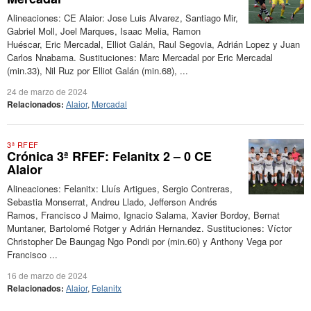
Alineaciones: CE Alaior: Jose Luis Alvarez, Santiago Mir,
Gabriel Moll, Joel Marques, Isaac Melia, Ramon
Huéscar, Eric Mercadal, Elliot Galán, Raul Segovia, Adrián Lopez y Juan
Carlos Nnabama. Sustituciones: Marc Mercadal por Eric Mercadal
(min.33), Nil Ruz por Elliot Galán (min.68), ...
24 de marzo de 2024
Relacionados:
Alaior
,
Mercadal
3ª RFEF
Crónica 3ª RFEF: Felanitx 2 – 0 CE
Alaior
Alineaciones: Felanitx: Lluís Artigues, Sergio Contreras,
Sebastia Monserrat, Andreu Llado, Jefferson Andrés
Ramos, Francisco J Maimo, Ignacio Salama, Xavier Bordoy, Bernat
Muntaner, Bartolomé Rotger y Adrián Hernandez. Sustituciones: Víctor
Christopher De Baungag Ngo Pondi por (min.60) y Anthony Vega por
Francisco ...
16 de marzo de 2024
Relacionados:
Alaior
,
Felanitx