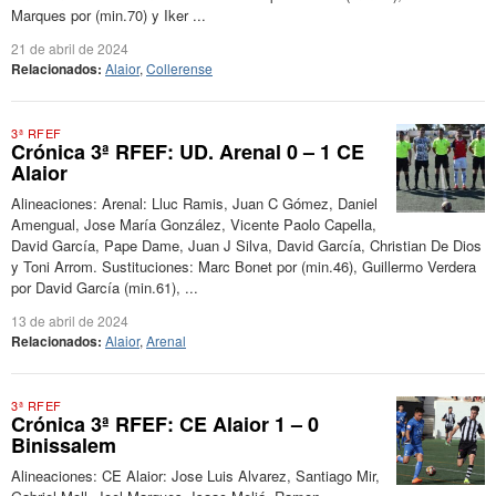
Marques por (min.70) y Iker ...
21 de abril de 2024
Relacionados:
Alaior
,
Collerense
3ª RFEF
Crónica 3ª RFEF: UD. Arenal 0 – 1 CE
Alaior
Alineaciones: Arenal: Lluc Ramis, Juan C Gómez, Daniel
Amengual, Jose María González, Vicente Paolo Capella,
David García, Pape Dame, Juan J Silva, David García, Christian De Dios
y Toni Arrom. Sustituciones: Marc Bonet por (min.46), Guillermo Verdera
por David García (min.61), ...
13 de abril de 2024
Relacionados:
Alaior
,
Arenal
3ª RFEF
Crónica 3ª RFEF: CE Alaior 1 – 0
Binissalem
Alineaciones: CE Alaior: Jose Luis Alvarez, Santiago Mir,