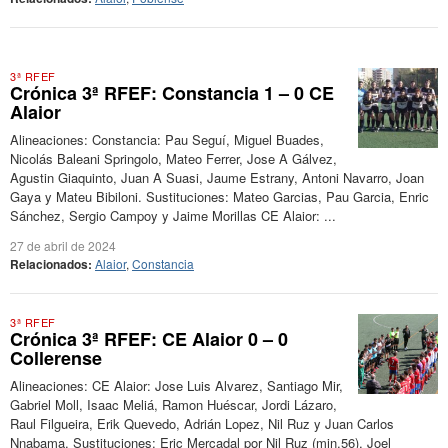
3ª RFEF
Crónica 3ª RFEF: Constancia 1 – 0 CE
Alaior
Alineaciones: Constancia: Pau Seguí, Miguel Buades,
Nicolás Baleani Springolo, Mateo Ferrer, Jose A Gálvez,
Agustin Giaquinto, Juan A Suasi, Jaume Estrany, Antoni Navarro, Joan
Gaya y Mateu Bibiloni. Sustituciones: Mateo Garcias, Pau Garcia, Enric
Sánchez, Sergio Campoy y Jaime Morillas CE Alaior: ...
27 de abril de 2024
Relacionados:
Alaior
,
Constancia
3ª RFEF
Crónica 3ª RFEF: CE Alaior 0 – 0
Collerense
Alineaciones: CE Alaior: Jose Luis Alvarez, Santiago Mir,
Gabriel Moll, Isaac Meliá, Ramon Huéscar, Jordi Lázaro,
Raul Filgueira, Erik Quevedo, Adrián Lopez, Nil Ruz y Juan Carlos
Nnabama. Sustituciones: Eric Mercadal por Nil Ruz (min.56), Joel