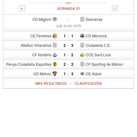
«
»
JORNADA 21
CD Migjorn
-
Descansa
JUE 01/01/1970
CE Ferreries
1
-
1
CD Menorca
Atletico Villacarlos
2
-
3
Ciutadella C.E.
CF Norteño
1
-
2
CCE Sant Lluis
Penya Ciutadella Esportiva
2
-
2
CF Sporting de Mahon
UD Mahon
1
-
3
CE Alaior
-
MÁS RESULTADOS
CLASIFICACIÓN