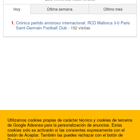
Hoy
Última semana
Último mes
Crónica partido amistoso internacional: RCD Mallorca 3-0 Paris
Saint-Germain Football Club
- 152 visitas
Utilizamos cookies propias de carácter técnico y cookies de terceros
de Google Adsense para la personalización de anuncios. Estas
cookies solo se activarán si las consientes expresamente con el
botón de Aceptar. También las puedes rechazar con el botón de
Rechazar.
Más información
.