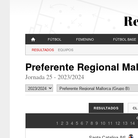
Re
FÚTBOL
FEMENINO
FÚTBOL BASE
RESULTADOS
EQUIPOS
Preferente Regional Ma
Jornada 25 - 2023/2024
RESULTADOS
CL
1
2
3
4
5
6
7
8
9
10
11
12
13
14
Santa Catalina Atº