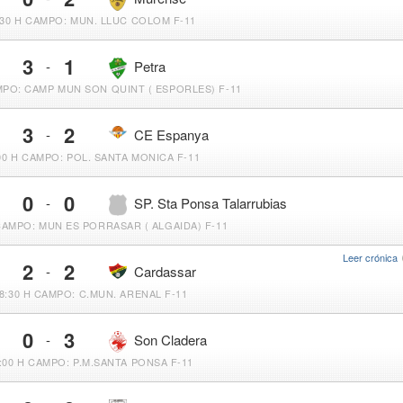
:30 H
CAMPO: MUN. LLUC COLOM F-11
3
1
-
Petra
PO: CAMP MUN SON QUINT ( ESPORLES) F-11
3
2
-
CE Espanya
00 H
CAMPO: POL. SANTA MONICA F-11
0
0
-
SP. Sta Ponsa Talarrubias
AMPO: MUN ES PORRASAR ( ALGAIDA) F-11
Leer crónica
2
2
-
Cardassar
8:30 H
CAMPO: C.MUN. ARENAL F-11
0
3
-
Son Cladera
:00 H
CAMPO: P.M.SANTA PONSA F-11