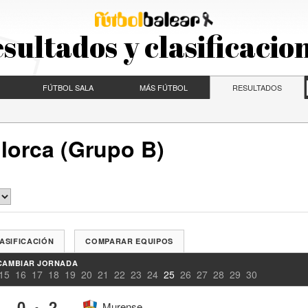
sultados y clasificacio
FÚTBOL SALA
MÁS FÚTBOL
RESULTADOS
llorca (Grupo B)
ASIFICACIÓN
COMPARAR EQUIPOS
CAMBIAR JORNADA
15
16
17
18
19
20
21
22
23
24
25
26
27
28
29
30
0
2
-
Murense