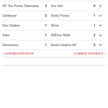
SP. Sta Ponsa Talarrubias
2
Son VerÍ
0
Cardassar
2
Santa Ponsa
1
Son Cladera
1
Xilvar
1
Alaro
1
AtlÉtico Rafal
2
Serverense
1
Santa Catalina Atº
2
« JORNADA ANTERIOR
JORNADA SIGUIENTE »