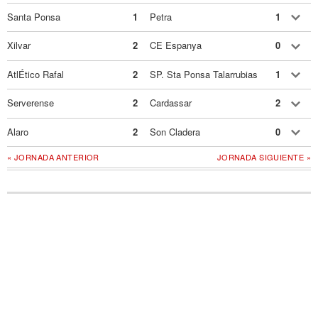
Santa Ponsa
1
Petra
1
Xilvar
2
CE Espanya
0
AtlÉtico Rafal
2
SP. Sta Ponsa Talarrubias
1
Serverense
2
Cardassar
2
Alaro
2
Son Cladera
0
« JORNADA ANTERIOR
JORNADA SIGUIENTE »