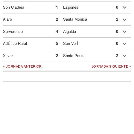
Son Cladera
1
Esporles
0
Alaro
2
Santa Monica
2
Serverense
4
Algaida
0
AtlÉtico Rafal
5
Son VerÍ
0
Xilvar
2
Santa Ponsa
2
« JORNADA ANTERIOR
JORNADA SIGUIENTE »