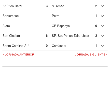
AtlÉtico Rafal
3
Murense
2
Serverense
1
Petra
1
Alaro
1
CE Espanya
0
Son Cladera
6
SP. Sta Ponsa Talarrubias
2
Santa Catalina Atº
0
Cardassar
1
« JORNADA ANTERIOR
JORNADA SIGUIENTE »