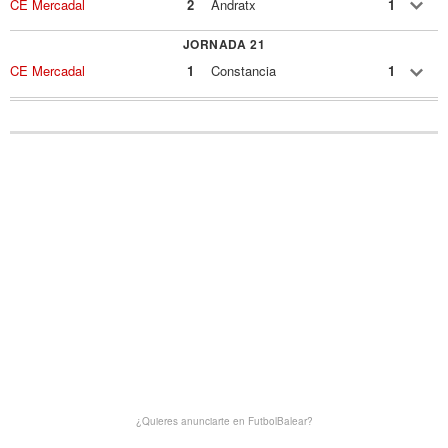
CE Mercadal
2
Andratx
1
JORNADA 21
CE Mercadal
1
Constancia
1
¿Quieres anunciarte en FutbolBalear?