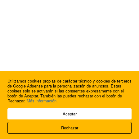
Utilizamos cookies propias de carácter técnico y cookies de terceros
¿Quieres anunciarte en FutbolBalear?
de Google Adsense para la personalización de anuncios. Estas
cookies solo se activarán si las consientes expresamente con el
botón de Aceptar. También las puedes rechazar con el botón de
Rechazar.
Más información
.
© 2009 - 2026 Soluciones Corporativas IP, SL.
Aceptar
Todos los derechos reservados.
Rechazar
Aviso legal
Cookies
Acerca de nosotros
Contacto
Anúnciate en
FútbolBalear