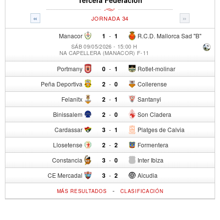
«
»
JORNADA 34
Manacor
1
-
1
R.C.D. Mallorca Sad "B"
SÁB 09/05/2026 - 15:00 H
NA CAPELLERA (MANACOR) F-11
Portmany
0
-
1
Rotlet-molinar
Peña Deportiva
2
-
0
Collerense
Felanitx
2
-
1
Santanyi
Binissalem
2
-
0
Son Cladera
Cardassar
3
-
1
Platges de Calvia
Llosetense
2
-
2
Formentera
Constancia
3
-
0
Inter Ibiza
CE Mercadal
3
-
2
Alcudia
-
MÁS RESULTADOS
CLASIFICACIÓN