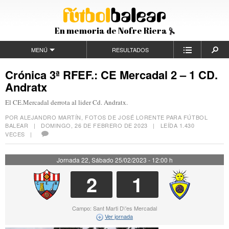
En memoria de Nofre Riera
MENÚ
RESULTADOS
Crónica 3ª RFEF.: CE Mercadal 2 – 1 CD.
Andratx
El CE.Mercadal derrota al lider Cd. Andratx.
POR ALEJANDRO MARTÍN, FOTOS DE JOSÉ LORENTE PARA FÚTBOL
BALEAR |
DOMINGO, 26 DE FEBRERO DE 2023
| LEÍDA 1.430
VECES |
Jornada 22, Sábado 25/02/2023 - 12:00 h
2
1
Campo: Sant Marti D\'es Mercadal
Ver jornada