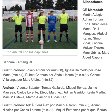
Alineaciones:
CE Mercadal:
Martin Adagio,
Adrian Fortuny,
Eric Barber, Jose
Marin, Raul
Marques, Abdoul
Karim, Simon
Vidal, Enrique
MuÑoz Torrero,
Él trío arbitral con los capitanes
Marc Urbina, Marc
Albert Capo y
Bartomeu Amengual.
Sustituciones:
Josep Antoni por (min.38), Ignasi Dalmedo por Jose
Marin (min.57), Ruben Carreras por Abdoul Karim (min.82) y Gabriel
Villalonga por Marc Urbina (min.82)
Andratx:
Vicente Sabater, Tomas Gallardo, Miquel Borras, Jaime
Manresa, Carlos Lorente, Diego Martinez, Adrian Garrido, Kevin Martin,
Marc V Esteve, Marco Alarcon y Lucas Elio.
Sustituciones:
AdriÀ GonzÁlez por Marco Alarcon (min.70), Adrian
Nicolas por Carlos Lorente (min.70), Miquel Femenias por Miquel Borras