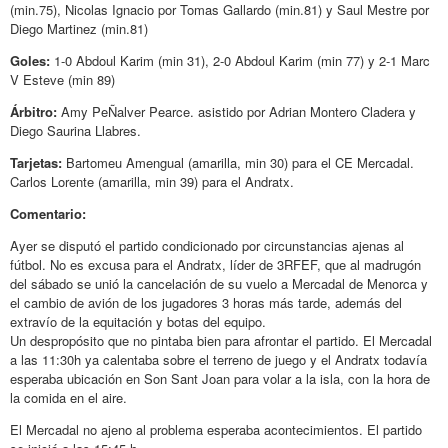
(min.75), Nicolas Ignacio por Tomas Gallardo (min.81) y Saul Mestre por
Diego Martinez (min.81)
Goles:
1-0 Abdoul Karim (min 31), 2-0 Abdoul Karim (min 77) y 2-1 Marc
V Esteve (min 89)
Árbitro:
Amy PeÑalver Pearce. asistido por Adrian Montero Cladera y
Diego Saurina Llabres.
Tarjetas:
Bartomeu Amengual (amarilla, min 30) para el CE Mercadal.
Carlos Lorente (amarilla, min 39) para el Andratx.
Comentario:
Ayer se disputó el partido condicionado por circunstancias ajenas al
fútbol. No es excusa para el Andratx, líder de 3RFEF, que al madrugón
del sábado se unió la cancelación de su vuelo a Mercadal de Menorca y
el cambio de avión de los jugadores 3 horas más tarde, además del
extravío de la equitación y botas del equipo.
Un despropósito que no pintaba bien para afrontar el partido. El Mercadal
a las 11:30h ya calentaba sobre el terreno de juego y el Andratx todavía
esperaba ubicación en Son Sant Joan para volar a la isla, con la hora de
la comida en el aire.
El Mercadal no ajeno al problema esperaba acontecimientos. El partido