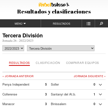
Resultados y clasificaciones
MENÚ
RESULTADOS
Tercera División
Jornada 26 - 2022/2023
RESULTADOS
CLASIFICACIÓN
COMPARAR EQUIPOS
« JORNADA ANTERIOR
JORNADA SIGUIENTE »
Penya Independent
5
Soller
0
Collerense
3
Santanyi del At.b.
1
Manacor
3
Binissalem
0