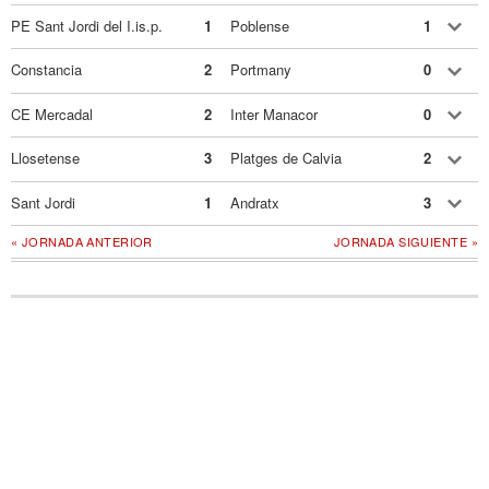
PE Sant Jordi del I.is.p.
1
Poblense
1
Constancia
2
Portmany
0
CE Mercadal
2
Inter Manacor
0
Llosetense
3
Platges de Calvia
2
Sant Jordi
1
Andratx
3
« JORNADA ANTERIOR
JORNADA SIGUIENTE »