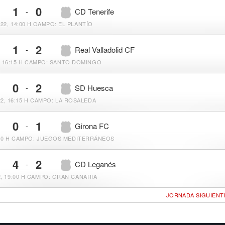
1
0
-
CD Tenerife
22, 14:00 H
CAMPO: EL PLANTÍO
1
2
-
Real Valladolid CF
 16:15 H
CAMPO: SANTO DOMINGO
0
2
-
SD Huesca
2, 16:15 H
CAMPO: LA ROSALEDA
0
1
-
Girona FC
00 H
CAMPO: JUEGOS MEDITERRÁNEOS
4
2
-
CD Leganés
, 19:00 H
CAMPO: GRAN CANARIA
JORNADA SIGUIENT