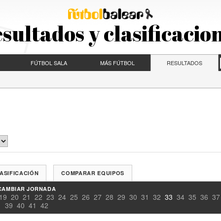
sultados y clasificacio
FÚTBOL SALA
MÁS FÚTBOL
RESULTADOS
ASIFICACIÓN
COMPARAR EQUIPOS
CAMBIAR JORNADA
19
20
21
22
23
24
25
26
27
28
29
30
31
32
33
34
35
36
37
39
40
41
42