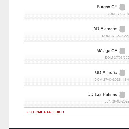
Burgos CF
DOM 27/03/20
AD Alcorcón
DOM 27/03/2022,
Málaga CF
DOM 27/03/202
UD Almería
DOM 27/03/2022, 19:
UD Las Palmas
LUN 28/03/2022
« JORNADA ANTERIOR