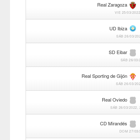
Real Zaragoza
VIE 25/03/2022
UD Ibiza
SÁB 26/03/20
SD Eibar
SÁB 26/03/
Real Sporting de Gijón
SÁB 26/03/202
Real Oviedo
SÁB 26/03/2022, 
CD Mirandés
DOM 27/03/