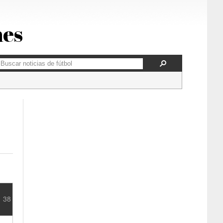
nes
38