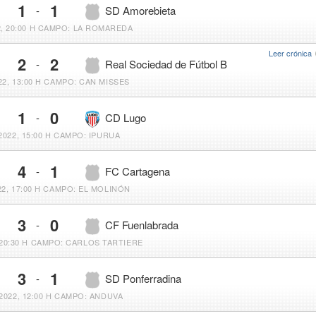
1
1
-
SD Amorebieta
, 20:00 H
CAMPO: LA ROMAREDA
Leer crónica
2
2
-
Real Sociedad de Fútbol B
22, 13:00 H
CAMPO: CAN MISSES
1
0
-
CD Lugo
2022, 15:00 H
CAMPO: IPURUA
4
1
-
FC Cartagena
2, 17:00 H
CAMPO: EL MOLINÓN
3
0
-
CF Fuenlabrada
20:30 H
CAMPO: CARLOS TARTIERE
3
1
-
SD Ponferradina
2022, 12:00 H
CAMPO: ANDUVA