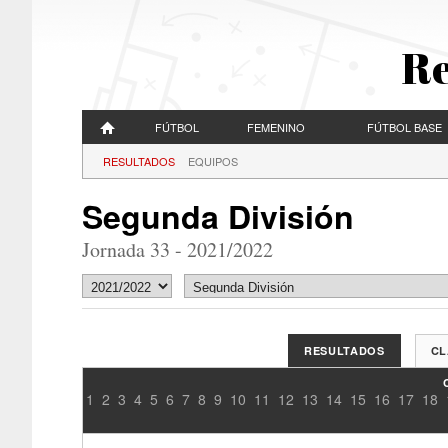
Re
FÚTBOL
FEMENINO
FÚTBOL BASE
RESULTADOS
EQUIPOS
Segunda División
Jornada 33 - 2021/2022
RESULTADOS
CL
1
2
3
4
5
6
7
8
9
10
11
12
13
14
15
16
17
18