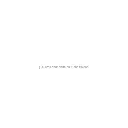
¿Quieres anunciarte en FutbolBalear?