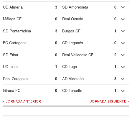
UD Almería
3
SD Amorebieta
0
Málaga CF
0
Real Oviedo
0
SD Ponferradina
3
Burgos CF
1
FC Cartagena
0
CD Leganés
0
SD Eibar
0
Real Valladolid CF
2
UD Ibiza
1
CD Lugo
1
Real Zaragoza
0
AD Alcorcón
3
Girona FC
0
CD Tenerife
1
« JORNADA ANTERIOR
JORNADA SIGUIENTE »