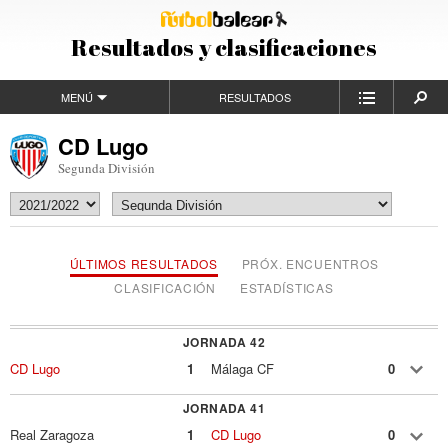
Resultados y clasificaciones
MENÚ
RESULTADOS
CD Lugo
Segunda División
ÚLTIMOS RESULTADOS
PRÓX. ENCUENTROS
CLASIFICACIÓN
ESTADÍSTICAS
JORNADA 42
CD Lugo
1
Málaga CF
0
JORNADA 41
Real Zaragoza
1
CD Lugo
0