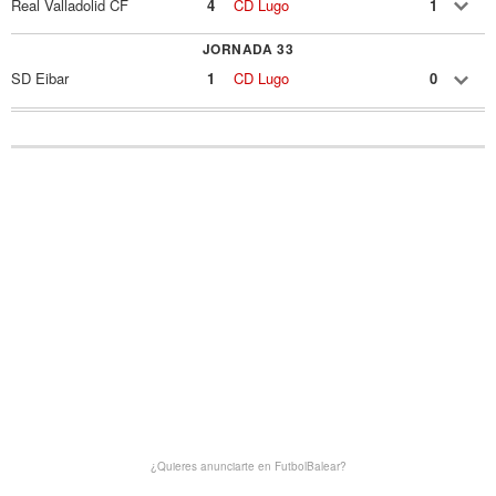
Real Valladolid CF
4
CD Lugo
1
JORNADA 33
SD Eibar
1
CD Lugo
0
¿Quieres anunciarte en FutbolBalear?