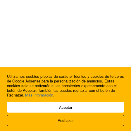
Utilizamos cookies propias de carácter técnico y cookies de terceros
¿Quieres anunciarte en FutbolBalear?
de Google Adsense para la personalización de anuncios. Estas
cookies solo se activarán si las consientes expresamente con el
botón de Aceptar. También las puedes rechazar con el botón de
Rechazar.
Más información
.
© 2009 - 2026 Soluciones Corporativas IP, SL.
Aceptar
Todos los derechos reservados.
Rechazar
Aviso legal
Cookies
Acerca de nosotros
Contacto
Anúnciate en
FútbolBalear