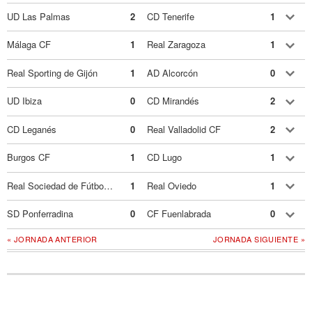
UD Las Palmas
2
CD Tenerife
1
Málaga CF
1
Real Zaragoza
1
Real Sporting de Gijón
1
AD Alcorcón
0
UD Ibiza
0
CD Mirandés
2
CD Leganés
0
Real Valladolid CF
2
Burgos CF
1
CD Lugo
1
Real Sociedad de Fútbol B
1
Real Oviedo
1
SD Ponferradina
0
CF Fuenlabrada
0
« JORNADA ANTERIOR
JORNADA SIGUIENTE »