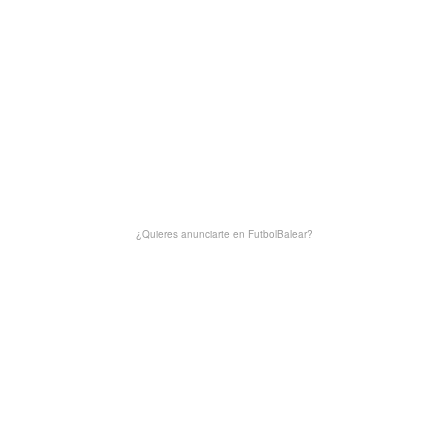
¿Quieres anunciarte en FutbolBalear?