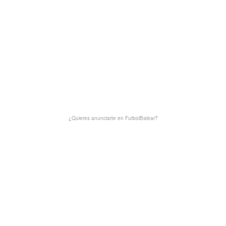
¿Quieres anunciarte en FutbolBalear?