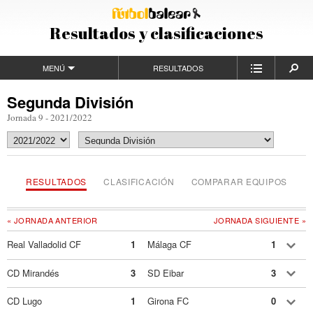
Resultados y clasificaciones
MENÚ
RESULTADOS
Segunda División
Jornada 9 - 2021/2022
RESULTADOS
CLASIFICACIÓN
COMPARAR EQUIPOS
« JORNADA ANTERIOR
JORNADA SIGUIENTE »
Real Valladolid CF
1
Málaga CF
1
CD Mirandés
3
SD Eibar
3
CD Lugo
1
Girona FC
0