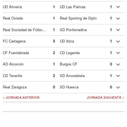
UD Almería
1
UD Las Palmas
1
Real Oviedo
1
Real Sporting de Gijón
1
Real Sociedad de Fútbol B
1
SD Ponferradina
1
FC Cartagena
5
UD Ibiza
1
CF Fuenlabrada
2
CD Leganés
1
AD Alcorcón
1
Burgos CF
0
CD Tenerife
2
SD Amorebieta
1
Real Zaragoza
0
SD Huesca
0
« JORNADA ANTERIOR
JORNADA SIGUIENTE »