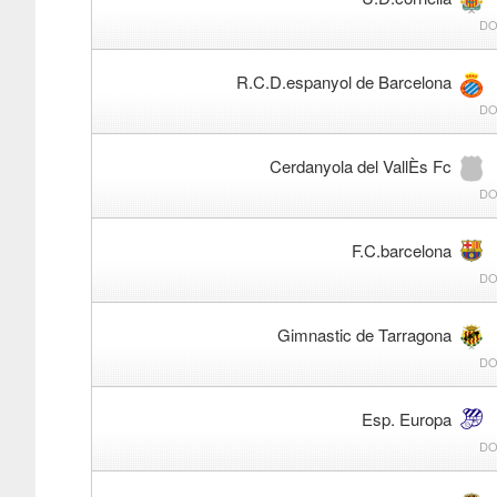
DO
R.C.D.espanyol de Barcelona
DO
Cerdanyola del VallÈs Fc
DO
F.C.barcelona
DO
Gimnastic de Tarragona
DO
Esp. Europa
DO