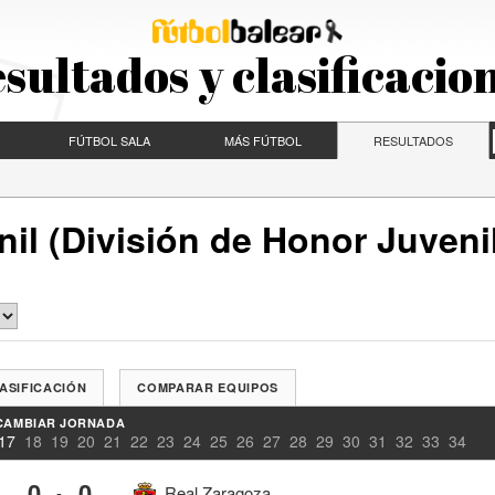
sultados y clasificacio
FÚTBOL SALA
MÁS FÚTBOL
RESULTADOS
il (División de Honor Juveni
ASIFICACIÓN
COMPARAR EQUIPOS
CAMBIAR JORNADA
17
18
19
20
21
22
23
24
25
26
27
28
29
30
31
32
33
34
0
0
-
Real Zaragoza