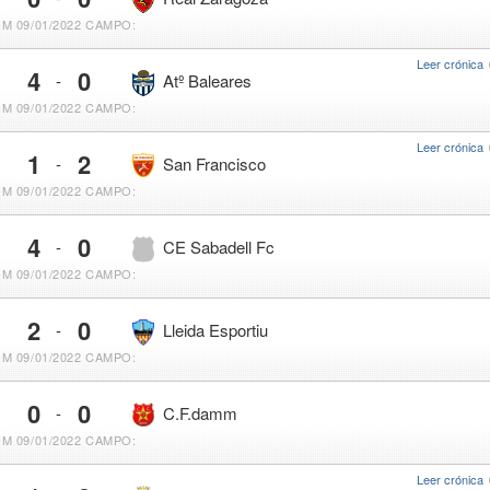
M 09/01/2022
CAMPO:
Leer crónica
4
0
-
Atº Baleares
M 09/01/2022
CAMPO:
Leer crónica
1
2
-
San Francisco
M 09/01/2022
CAMPO:
4
0
-
CE Sabadell Fc
M 09/01/2022
CAMPO:
2
0
-
Lleida Esportiu
M 09/01/2022
CAMPO:
0
0
-
C.F.damm
M 09/01/2022
CAMPO:
Leer crónica