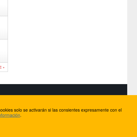
E »
S
ookies solo se activarán si las consientes expresamente con el
lorca
nformación
.
ios