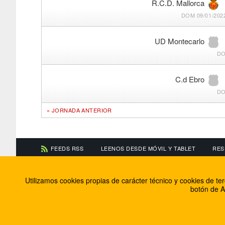
R.C.D. Mallorca
DOM 09/01/2022
UD Montecarlo
DO
C.d Ebro
DO
« JORNADA ANTERIOR
FEEDS RSS
LEENOS DESDE MÓVIL Y TABLET
RES
CONTACTA CON NOSOTROS
ACERCA DE NOSOTR
Utilizamos cookies propias de carácter técnico y cookies de t
Información de contacto
El equipo de FútbolBa
botón de A
Anúnciate en FútbolBalear
Soluciones Corporativ
Colabora con nosotros
Canal ético