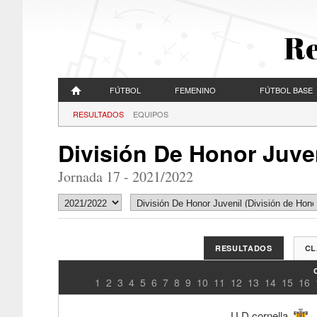
Re
FÚTBOL
FEMENINO
FÚTBOL BASE
RESULTADOS
EQUIPOS
División De Honor Juven
Jornada 17 - 2021/2022
RESULTADOS
CL
1
2
3
4
5
6
7
8
9
10
11
12
13
14
15
16
U.D.cornella