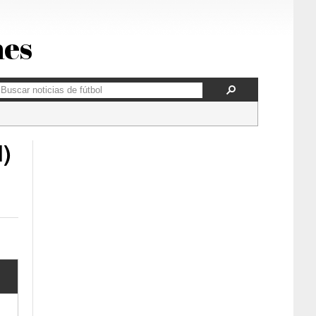
nes
l)