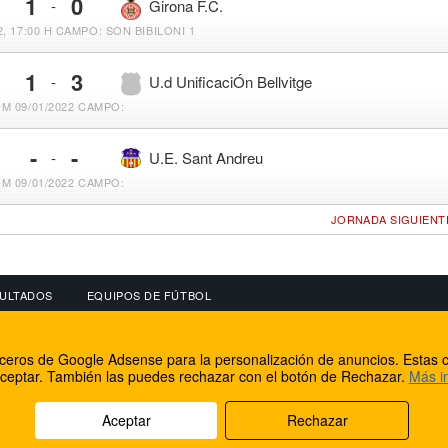
1
0
-
Girona F.C.
, 17:00 H
CAMPO: SON BIBILONI 1
1
3
-
U.d UnificaciÓn Bellvitge
M 09/01/2022
CAMPO:
-
-
-
U.E. Sant Andreu
M 09/01/2022
CAMPO:
JORNADA SIGUIENT
ULTADOS
EQUIPOS DE FÚTBOL
OS
CONECTA CON NOSOTROS
OTROS SERVICIO
erceros de Google Adsense para la personalización de anuncios. Estas c
lear
Facebook
Internet Rural Mal
ceptar. También las puedes rechazar con el botón de Rechazar.
Más i
as IP
Twitter
Registro de domin
Aceptar
Rechazar