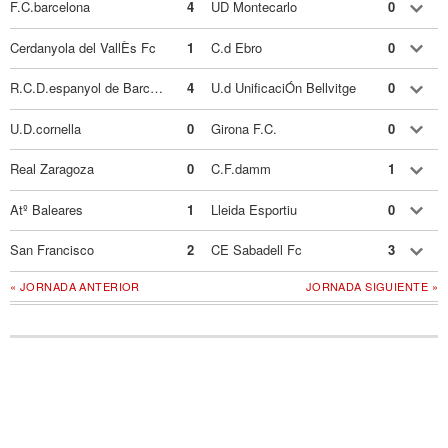
F.C.barcelona
4
UD Montecarlo
0
Cerdanyola del VallÈs Fc
1
C.d Ebro
0
R.C.D.espanyol de Barcelona
4
U.d UnificaciÓn Bellvitge
0
U.D.cornella
0
Girona F.C.
0
Real Zaragoza
0
C.F.damm
1
Atº Baleares
1
Lleida Esportiu
0
San Francisco
2
CE Sabadell Fc
3
« JORNADA ANTERIOR
JORNADA SIGUIENTE »