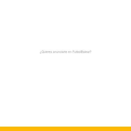
¿Quieres anunciarte en FutbolBalear?