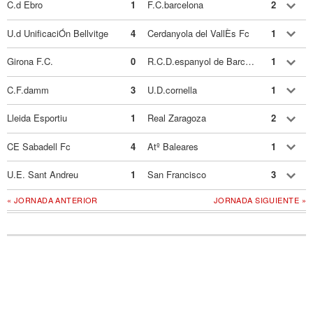
C.d Ebro
1
F.C.barcelona
2
U.d UnificaciÓn Bellvitge
4
Cerdanyola del VallÈs Fc
1
Girona F.C.
0
R.C.D.espanyol de Barcelona
1
C.F.damm
3
U.D.cornella
1
Lleida Esportiu
1
Real Zaragoza
2
CE Sabadell Fc
4
Atº Baleares
1
U.E. Sant Andreu
1
San Francisco
3
« JORNADA ANTERIOR
JORNADA SIGUIENTE »