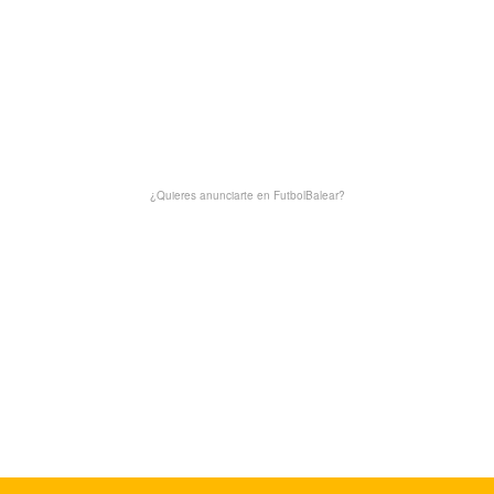
¿Quieres anunciarte en FutbolBalear?