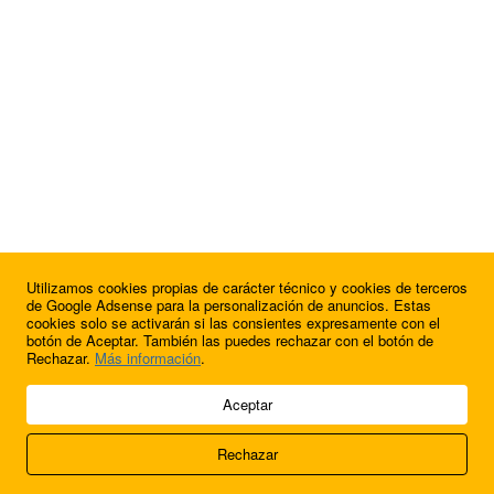
Utilizamos cookies propias de carácter técnico y cookies de terceros
¿Quieres anunciarte en FutbolBalear?
de Google Adsense para la personalización de anuncios. Estas
cookies solo se activarán si las consientes expresamente con el
botón de Aceptar. También las puedes rechazar con el botón de
Rechazar.
Más información
.
© 2009 - 2026 Soluciones Corporativas IP, SL.
Aceptar
Todos los derechos reservados.
Rechazar
Aviso legal
Cookies
Acerca de nosotros
Contacto
Anúnciate en
FútbolBalear