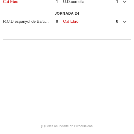
C.d Ebro
1
U.D.cornella
1
JORNADA 24
R.C.D.espanyol de Barcelona
0
C.d Ebro
0
¿Quieres anunciarte en FutbolBalear?