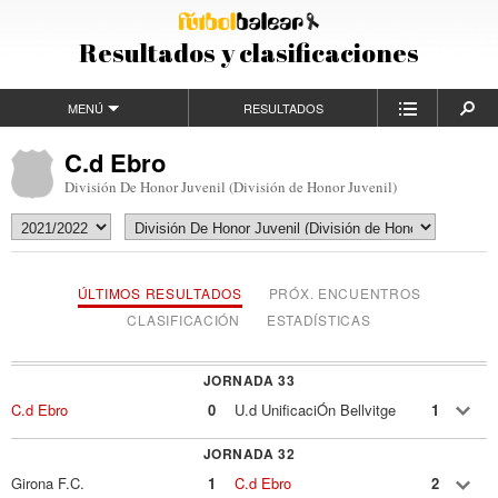
Resultados y clasificaciones
MENÚ
RESULTADOS
C.d Ebro
División De Honor Juvenil (División de Honor Juvenil)
ÚLTIMOS RESULTADOS
PRÓX. ENCUENTROS
CLASIFICACIÓN
ESTADÍSTICAS
JORNADA 33
C.d Ebro
0
U.d UnificaciÓn Bellvitge
1
JORNADA 32
Girona F.C.
1
C.d Ebro
2