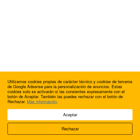
Utilizamos cookies propias de carácter técnico y cookies de terceros
¿Quieres anunciarte en FutbolBalear?
de Google Adsense para la personalización de anuncios. Estas
cookies solo se activarán si las consientes expresamente con el
botón de Aceptar. También las puedes rechazar con el botón de
Rechazar.
Más información
.
© 2009 - 2026 Soluciones Corporativas IP, SL.
Aceptar
Todos los derechos reservados.
Rechazar
Aviso legal
Cookies
Acerca de nosotros
Contacto
Anúnciate en
FútbolBalear