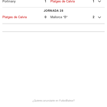
Portmany
1
Platges de Calvia
1
JORNADA 28
Platges de Calvia
0
Mallorca "B"
2
¿Quieres anunciarte en FutbolBalear?