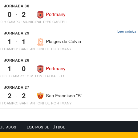
JORNADA 30
0
2
-
Portmany
30 H
CAMPO: MUNICIPAL D'ES CASTELL
Leer crónica
JORNADA 29
1
1
-
Platges de Calvia
 H
CAMPO: SANT ANTONI DE PORTMANY
JORNADA 28
1
0
-
Portmany
2:30 H
CAMPO: C.M TONI TATXA F-11
JORNADA 27
2
2
-
San Francisco "B"
 H
CAMPO: SANT ANTONI DE PORTMANY
ULTADOS
EQUIPOS DE FÚTBOL