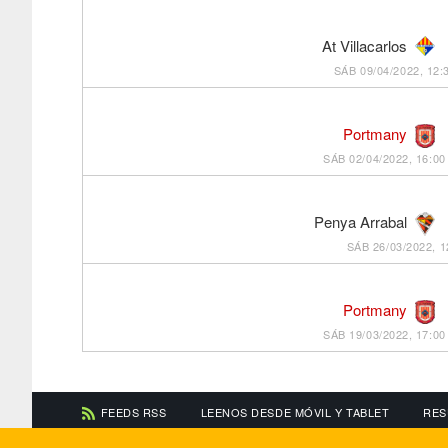
At Villacarlos
SÁB 09/04/2022, 12:
Portmany
SÁB 02/04/2022, 16:00
Penya Arrabal
SÁB 26/03/2022, 1
Portmany
SÁB 19/03/2022, 17:00
FEEDS RSS
LEENOS DESDE MÓVIL Y TABLET
RES