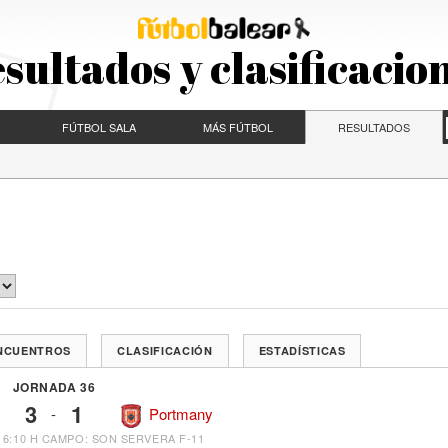
sultados y clasificacio
FÚTBOL SALA
MÁS FÚTBOL
RESULTADOS
ENCUENTROS
CLASIFICACIÓN
ESTADÍSTICAS
JORNADA 36
3
1
-
Portmany
16:10 H
CAMPO: SON SERVERA F-11