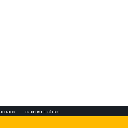
ULTADOS
EQUIPOS DE FÚTBOL
OS
CONECTA CON NOSOTROS
OTROS SERVICIO