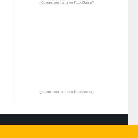
¿Quieres anunciarte en FutbolBalear?
¿Quieres anunciarte en FutbolBalear?
S