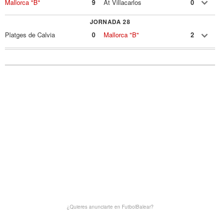
Mallorca "B"
9
At Villacarlos
0
JORNADA 28
Platges de Calvia
0
Mallorca "B"
2
¿Quieres anunciarte en FutbolBalear?