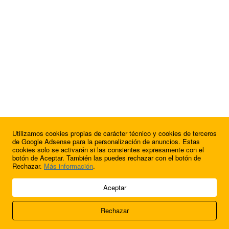
Utilizamos cookies propias de carácter técnico y cookies de terceros
¿Quieres anunciarte en FutbolBalear?
de Google Adsense para la personalización de anuncios. Estas
cookies solo se activarán si las consientes expresamente con el
botón de Aceptar. También las puedes rechazar con el botón de
Rechazar.
Más información
.
© 2009 - 2026 Soluciones Corporativas IP, SL.
Aceptar
Todos los derechos reservados.
Rechazar
Aviso legal
Cookies
Acerca de nosotros
Contacto
Anúnciate en
FútbolBalear