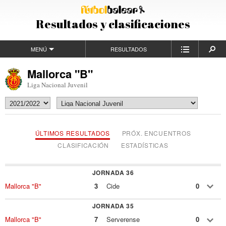
Resultados y clasificaciones
MENÚ
RESULTADOS
Mallorca "B"
Liga Nacional Juvenil
ÚLTIMOS RESULTADOS
PRÓX. ENCUENTROS
CLASIFICACIÓN
ESTADÍSTICAS
JORNADA 36
Mallorca "B"
3
Cide
0
JORNADA 35
Mallorca "B"
7
Serverense
0