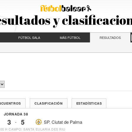
sultados y clasificacio
FÚTBOL SALA
MÁS FÚTBOL
RESULTADOS
ENCUENTROS
CLASIFICACIÓN
ESTADÍSTICAS
JORNADA 38
3
5
-
SP. Ciutat de Palma
:00 H
CAMPO: SANTA EULARIA DES RIU