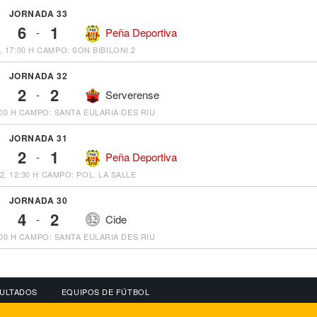
JORNADA 33
6
1
-
Peña Deportiva
, 17:00 H
CAMPO: SON BIBILONI 2
JORNADA 32
2
2
-
Serverense
00 H
CAMPO: SANTA EULARIA DES RIU
JORNADA 31
2
1
-
Peña Deportiva
2, 12:30 H
CAMPO: POL. LA SALLE
JORNADA 30
4
2
-
Cide
00 H
CAMPO: SANTA EULARIA DES RIU
ULTADOS
EQUIPOS DE FÚTBOL