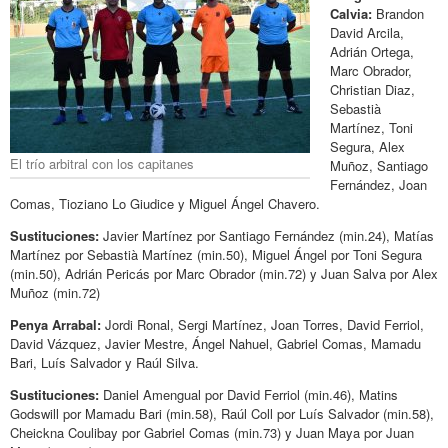
Calvia:
Brandon
David Arcila,
Adrián Ortega,
Marc Obrador,
Christian Diaz,
Sebastià
Martínez, Toni
Segura, Alex
El trío arbitral con los capitanes
Muñoz, Santiago
Fernández, Joan
Comas, Tioziano Lo Giudice y Miguel Ángel Chavero.
Sustituciones:
Javier Martínez por Santiago Fernández (min.24), Matías
Martínez por Sebastià Martínez (min.50), Miguel Ángel por Toni Segura
(min.50), Adrián Pericás por Marc Obrador (min.72) y Juan Salva por Alex
Muñoz (min.72)
Penya Arrabal:
Jordi Ronal, Sergi Martínez, Joan Torres, David Ferriol,
David Vázquez, Javier Mestre, Ángel Nahuel, Gabriel Comas, Mamadu
Bari, Luís Salvador y Raúl Silva.
Sustituciones:
Daniel Amengual por David Ferriol (min.46), Matins
Godswill por Mamadu Bari (min.58), Raúl Coll por Luís Salvador (min.58),
Cheickna Coulibay por Gabriel Comas (min.73) y Juan Maya por Juan