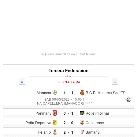
¿Quieres anunciarte en FutbolBalear?
Tercera Federacion
«
»
JORNADA 34
Manacor
1
-
1
R.C.D. Mallorca Sad "B"
SÁB 09/05/2026 - 15:00 H
NA CAPELLERA (MANACOR) F-11
Portmany
0
-
1
Rotlet-molinar
Peña Deportiva
2
-
0
Collerense
Felanitx
2
-
1
Santanyi