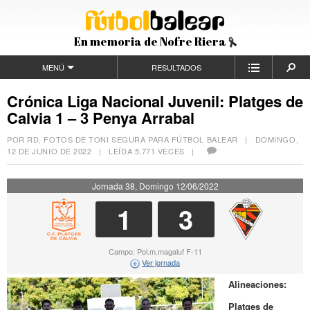
En memoria de Nofre Riera
MENÚ
RESULTADOS
Crónica Liga Nacional Juvenil: Platges de
Calvia 1 – 3 Penya Arrabal
POR RD, FOTOS DE TONI SEGURA PARA FÚTBOL BALEAR |
DOMINGO,
12 DE JUNIO DE 2022
| LEÍDA 5.771 VECES |
Jornada 38, Domingo 12/06/2022
1
3
Campo: Pol.m.magaluf F-11
Ver jornada
Alineaciones:
Platges de