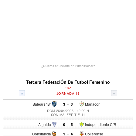
¿Quieres anunciarte en FutbolBalear?
Tercera FederaciÓn De Futbol Femenino
«
»
JORNADA 18
Balears "B"
3
-
3
Manacor
DOM 26/04/2026 - 12:00 H
SON MALFERIT F-11
Algaida
0
-
5
Independiente C/R
Constancia
1
-
4
Collerense