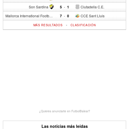
Son Sardina
5
-
1
Ciutadella C.E.
Mallorca International Football Club del S.p.
7
-
0
CCE Sant Lluis
-
MÁS RESULTADOS
CLASIFICACIÓN
¿Quieres anunciarte en FutbolBalear?
Las noticias más leídas