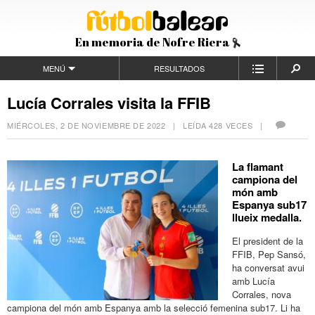
En memoria de Nofre Riera
MENÚ
RESULTADOS
Lucía Corrales visita la FFIB
MIÉRCOLES, 2 DE NOVIEMBRE DE 2022
| LEÍDA 428 VECES |
La flamant
campiona del
món amb
Espanya sub17
llueix medalla.
El president de la
FFIB, Pep Sansó,
ha conversat avui
amb Lucía
Corrales, nova
campiona del món amb Espanya amb la selecció femenina sub17. Li ha