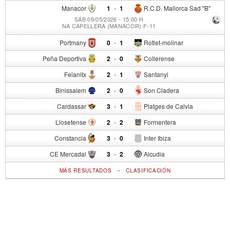
Manacor
1
-
1
R.C.D. Mallorca Sad "B"
SÁB 09/05/2026 - 15:00 H
NA CAPELLERA (MANACOR) F-11
Portmany
0
-
1
Rotlet-molinar
Peña Deportiva
2
-
0
Collerense
Felanitx
2
-
1
Santanyi
Binissalem
2
-
0
Son Cladera
Cardassar
3
-
1
Platges de Calvia
Llosetense
2
-
2
Formentera
Constancia
3
-
0
Inter Ibiza
CE Mercadal
3
-
2
Alcudia
-
MÁS RESULTADOS
CLASIFICACIÓN