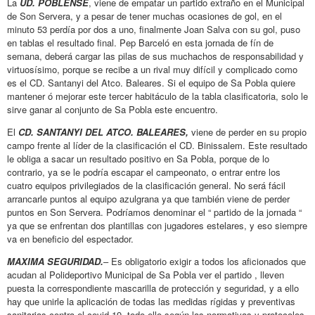
La
UD. POBLENSE
, viene de empatar un partido extraño en el Municipal
de Son Servera, y a pesar de tener muchas ocasiones de gol, en el
minuto 53 perdía por dos a uno, finalmente Joan Salva con su gol, puso
en tablas el resultado final. Pep Barceló en esta jornada de fín de
semana, deberá cargar las pilas de sus muchachos de responsabilidad y
virtuosísimo, porque se recibe a un rival muy difícil y complicado como
es el CD. Santanyi del Atco. Baleares. Si el equipo de Sa Pobla quiere
mantener ó mejorar este tercer habitáculo de la tabla clasificatoria, solo le
sirve ganar al conjunto de Sa Pobla este encuentro.
El
CD. SANTANYI DEL ATCO. BALEARES,
viene de perder en su propio
campo frente al líder de la clasificación el CD. Binissalem. Este resultado
le obliga a sacar un resultado positivo en Sa Pobla, porque de lo
contrario, ya se le podría escapar el campeonato, o entrar entre los
cuatro equipos privilegiados de la clasificación general. No será fácil
arrancarle puntos al equipo azulgrana ya que también viene de perder
puntos en Son Servera. Podríamos denominar el “ partido de la jornada “
ya que se enfrentan dos plantillas con jugadores estelares, y eso siempre
va en beneficio del espectador.
MAXIMA SEGURIDAD.
– Es obligatorio exigir a todos los aficionados que
acudan al Polideportivo Municipal de Sa Pobla ver el partido , lleven
puesta la correspondiente mascarilla de protección y seguridad, y a ello
hay que unirle la aplicación de todas las medidas rígidas y preventivas
sanitarias contra el covid-19, todo ello según las normativas y protocolos