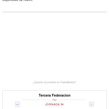
¿Quieres anunciarte en FutbolBalear?
Tercera Federacion
«
»
JORNADA 34