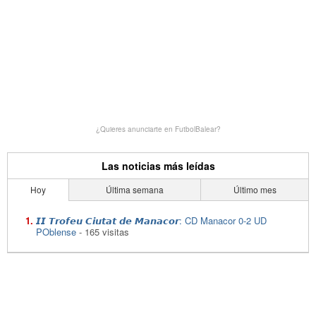
¿Quieres anunciarte en FutbolBalear?
Las noticias más leídas
Hoy
Última semana
Último mes
𝙄𝙄 𝙏𝙧𝙤𝙛𝙚𝙪 𝘾𝙞𝙪𝙩𝙖𝙩 𝙙𝙚 𝙈𝙖𝙣𝙖𝙘𝙤𝙧: CD Manacor 0-2 UD
POblense
- 165 visitas