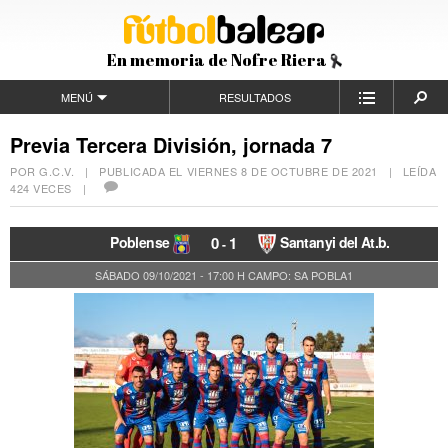
En memoria de Nofre Riera
MENÚ
RESULTADOS
Previa Tercera División, jornada 7
POR G.C.V. | PUBLICADA EL
VIERNES 8 DE OCTUBRE DE 2021
| LEÍDA
424 VECES |
Poblense
0
1
Santanyi del At.b.
-
SÁBADO 09/10/2021 - 17:00 H
CAMPO: SA POBLA1