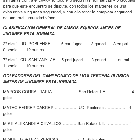
para que este encuentro se dispute, con todos los márgenes de una
exhaustiva y rigurosa seguridad, y con ello tener la completa seguridad
de una total inmunidad vírica.
CLASIFICACION GENERAL DE AMBOS EQUIPOS ANTES DE
JUGARSE ESTA JORNADA
3º clasif. UD. POBLENSE —— 6 part.jugad —– 3 ganad —- 3 empat —-
0 perdid —– 12 puntos
7º clasif. CD. SANTANYI AB. – 5 part.jugad —– 3 ganad —– 1 empat —-
1 perdid —– 10 puntos
GOLEADORES DEL CAMPEONATO DE LIGA TERCERA DIVISION
ANTES DE JUGARSE ESTA JORNADA
MARCOS CORRAL TAPIA ……………… San Rafael I.E. ……….……. 4
goles
MATEO FERRER CABRER …………….. UD. Poblense …………….. 4
goles
MIKE ALEXANDER CEVALLOS ………. San Rafael I.E. …….……… 4
goles
MIGUEL FORTEZA PERICAS …………. CD. Binissalem …….……… 3