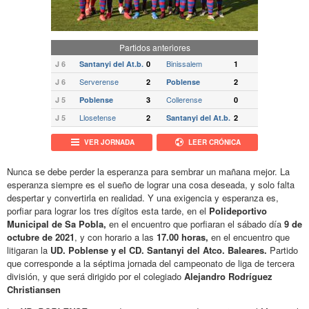
Partidos anteriores
Binissalem
J 6
Santanyi del At.b.
0
1
Serverense
J 6
2
Poblense
2
Collerense
J 5
Poblense
3
0
Llosetense
J 5
2
Santanyi del At.b.
2
VER JORNADA
LEER CRÓNICA
Nunca se debe perder la esperanza para sembrar un mañana mejor. La
esperanza siempre es el sueño de lograr una cosa deseada, y solo falta
despertar y convertirla en realidad. Y una exigencia y esperanza es,
porfiar para lograr los tres dígitos esta tarde, en el
Polideportivo
Municipal de Sa Pobla,
en el encuentro que porfiaran el sábado día
9 de
octubre de 2021
, y con horario a las
17.00 horas,
en el encuentro que
litigaran la
UD. Poblense y el CD. Santanyi del Atco. Baleares.
Partido
que corresponde a la séptima jornada del campeonato de liga de tercera
división, y que será dirigido por el colegiado
Alejandro Rodríguez
Christiansen