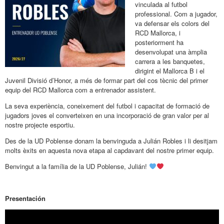
vinculada al futbol
professional. Com a jugador,
va defensar els colors del
RCD Mallorca, i
posteriorment ha
desenvolupat una àmplia
carrera a les banquetes,
dirigint el Mallorca B i el
Juvenil Divisió d’Honor, a més de formar part del cos tècnic del primer
equip del RCD Mallorca com a entrenador assistent.
La seva experiència, coneixement del futbol i capacitat de formació de
jugadors joves el converteixen en una incorporació de gran valor per al
nostre projecte esportiu.
Des de la UD Poblense donam la benvinguda a Julián Robles i li desitjam
molts èxits en aquesta nova etapa al capdavant del nostre primer equip.
Benvingut a la família de la UD Poblense, Julián!
Presentación