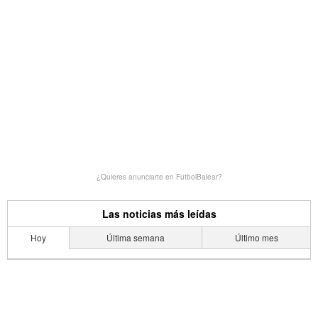
¿Quieres anunciarte en FutbolBalear?
Las noticias más leídas
Hoy
Última semana
Último mes