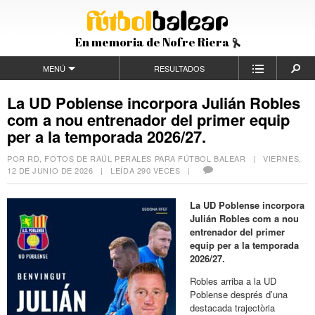
En memoria de Nofre Riera
MENÚ
RESULTADOS
La UD Poblense incorpora Julián Robles
com a nou entrenador del primer equip
per a la temporada 2026/27.
POR RD, FOTOS DE RAÚL PERALES PARA FÚTBOL BALEAR |
VIERNES,
12 DE JUNIO DE 2026
| LEÍDA 290 VECES |
La UD Poblense incorpora
Julián Robles com a nou
entrenador del primer
equip per a la temporada
2026/27.
Robles arriba a la UD
Poblense després d’una
destacada trajectòria