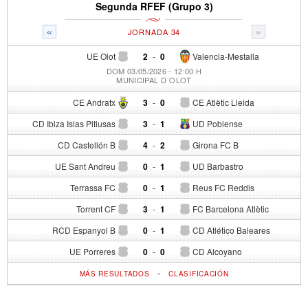
Segunda RFEF (Grupo 3)
«
»
JORNADA 34
UE Olot
2
-
0
Valencia-Mestalla
DOM 03/05/2026 - 12:00 H
MUNICIPAL D´OLOT
CE Andratx
3
-
0
CE Atlètic Lleida
CD Ibiza Islas Pitiusas
3
-
1
UD Poblense
CD Castellón B
4
-
2
Girona FC B
UE Sant Andreu
0
-
1
UD Barbastro
Terrassa FC
0
-
1
Reus FC Reddis
Torrent CF
3
-
1
FC Barcelona Atlètic
RCD Espanyol B
0
-
1
CD Atlético Baleares
UE Porreres
0
-
0
CD Alcoyano
-
MÁS RESULTADOS
CLASIFICACIÓN