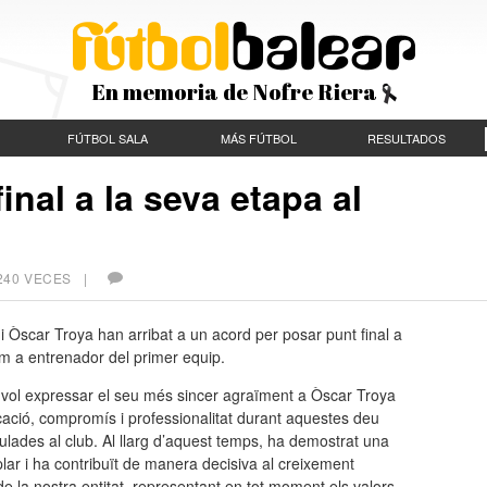
En memoria de Nofre Riera
FÚTBOL SALA
MÁS FÚTBOL
RESULTADOS
nal a la seva etapa al
240 VECES |
 Òscar Troya han arribat a un acord per posar punt final a
m a entrenador del primer equip.
vol expressar el seu més sincer agraïment a Òscar Troya
cació, compromís i professionalitat durant aquestes deu
lades al club. Al llarg d’aquest temps, ha demostrat una
lar i ha contribuït de manera decisiva al creixement
de la nostra entitat, representant en tot moment els valors