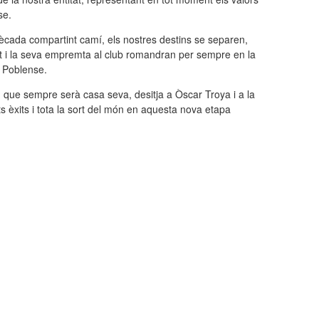
se.
cada compartint camí, els nostres destins se separen,
at i la seva empremta al club romandran per sempre en la
D Poblense.
que sempre serà casa seva, desitja a Òscar Troya i a la
s èxits i tota la sort del món en aquesta nova etapa