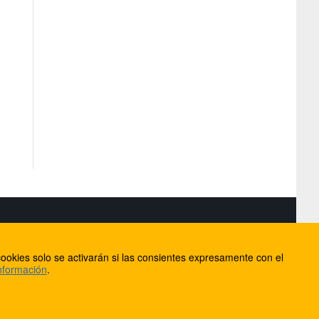
S
ookies solo se activarán si las consientes expresamente con el
lorca
nformación
.
ios