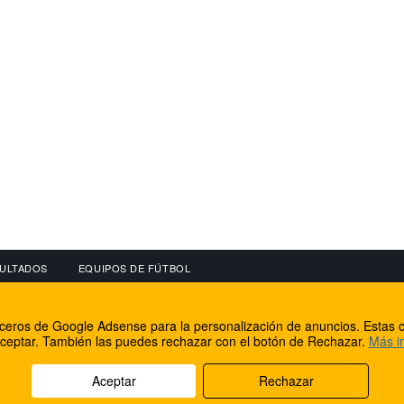
ULTADOS
EQUIPOS DE FÚTBOL
OS
CONECTA CON NOSOTROS
OTROS SERVICIO
erceros de Google Adsense para la personalización de anuncios. Estas c
lear
Facebook
Internet Rural Mal
ceptar. También las puedes rechazar con el botón de Rechazar.
Más i
as IP
Twitter
Registro de domin
Aceptar
Rechazar