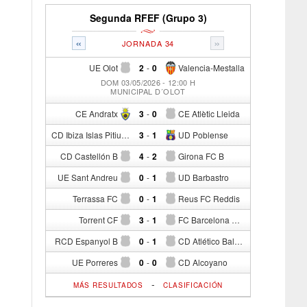
Segunda RFEF (Grupo 3)
«
»
JORNADA 34
UE Olot
2
-
0
Valencia-Mestalla
DOM 03/05/2026 - 12:00 H
MUNICIPAL D´OLOT
CE Andratx
3
-
0
CE Atlètic Lleida
CD Ibiza Islas Pitiusas
3
-
1
UD Poblense
CD Castellón B
4
-
2
Girona FC B
UE Sant Andreu
0
-
1
UD Barbastro
Terrassa FC
0
-
1
Reus FC Reddis
Torrent CF
3
-
1
FC Barcelona Atlètic
RCD Espanyol B
0
-
1
CD Atlético Baleares
UE Porreres
0
-
0
CD Alcoyano
-
MÁS RESULTADOS
CLASIFICACIÓN