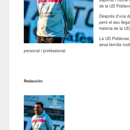
de la UD Poblen
Després d’una dè
però el seu lleg
història de la U
La UD Poblense, 
seva família molt
personal i professional.
Redacción