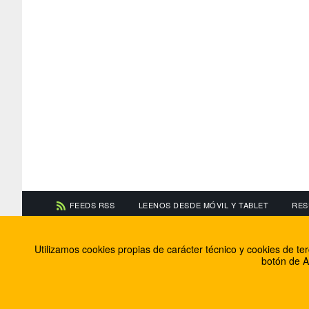
FEEDS RSS
LEENOS DESDE MÓVIL Y TABLET
RES
CONTACTA CON NOSOTROS
ACERCA DE NOSOTR
Utilizamos cookies propias de carácter técnico y cookies de t
Información de contacto
El equipo de FútbolBa
botón de A
Anúnciate en FútbolBalear
Soluciones Corporativ
Colabora con nosotros
Canal ético