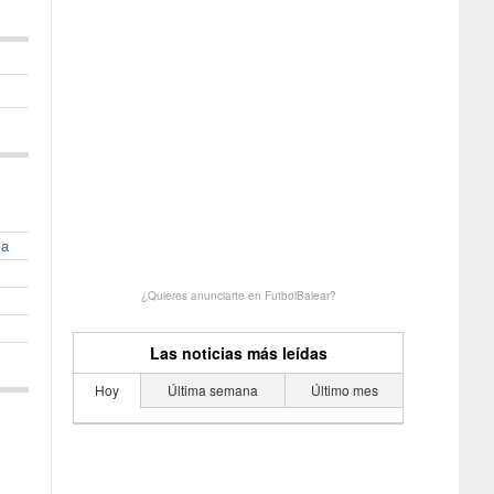
la
¿Quieres anunciarte en FutbolBalear?
Las noticias más leídas
Hoy
Última semana
Último mes