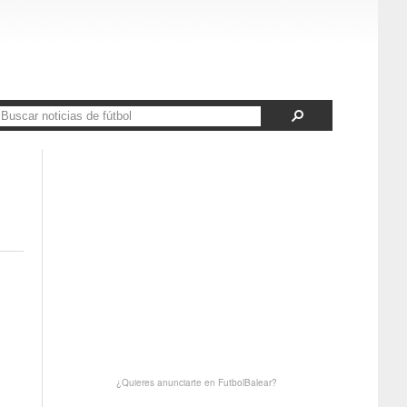
¿Quieres anunciarte en FutbolBalear?