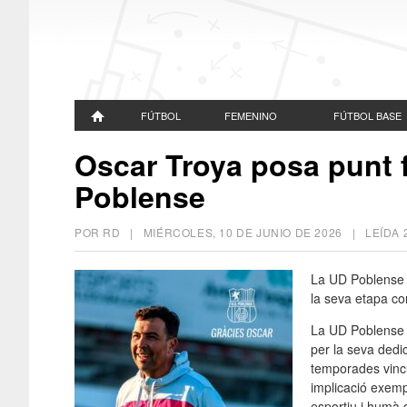
FÚTBOL
FEMENINO
FÚTBOL BASE
Oscar Troya posa punt fi
Poblense
POR RD |
MIÉRCOLES, 10 DE JUNIO DE 2026
| LEÍDA 
La UD Poblense i
la seva etapa co
La UD Poblense 
per la seva dedi
temporades vincu
implicació exemp
esportiu i humà 