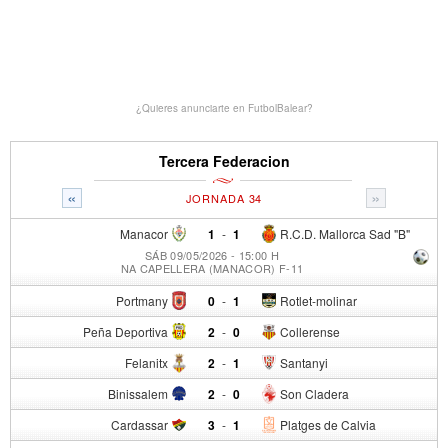
¿Quieres anunciarte en FutbolBalear?
Tercera Federacion
«
»
JORNADA 34
Manacor
1
-
1
R.C.D. Mallorca Sad "B"
SÁB 09/05/2026 - 15:00 H
NA CAPELLERA (MANACOR) F-11
Portmany
0
-
1
Rotlet-molinar
Peña Deportiva
2
-
0
Collerense
Felanitx
2
-
1
Santanyi
Binissalem
2
-
0
Son Cladera
Cardassar
3
-
1
Platges de Calvia