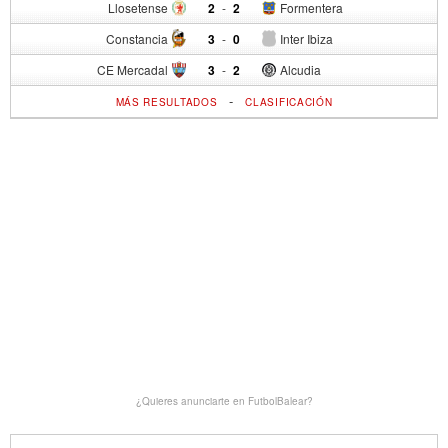
Llosetense
2
-
2
Formentera
Constancia
3
-
0
Inter Ibiza
CE Mercadal
3
-
2
Alcudia
-
MÁS RESULTADOS
CLASIFICACIÓN
¿Quieres anunciarte en FutbolBalear?