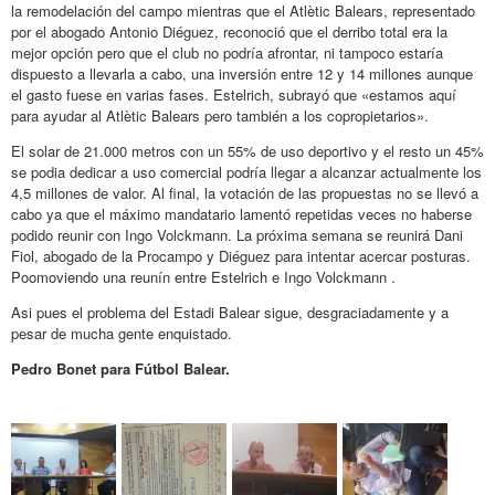
la remodelación del campo mientras que el Atlètic Balears, representado
por el abogado Antonio Diéguez, reconoció que el derribo total era la
mejor opción pero que el club no podría afrontar, ni tampoco estaría
dispuesto a llevarla a cabo, una inversión entre 12 y 14 millones aunque
el gasto fuese en varias fases. Estelrich, subrayó que «estamos aquí
para ayudar al Atlètic Balears pero también a los copropietarios».
El solar de 21.000 metros con un 55% de uso deportivo y el resto un 45%
se podia dedicar a uso comercial podría llegar a alcanzar actualmente los
4,5 millones de valor. Al final, la votación de las propuestas no se llevó a
cabo ya que el máximo mandatario lamentó repetidas veces no haberse
podido reunir con Ingo Volckmann. La próxima semana se reunirá Dani
Fiol, abogado de la Procampo y Diéguez para intentar acercar posturas.
Poomoviendo una reunín entre Estelrich e Ingo Volckmann .
Asi pues el problema del Estadi Balear sigue, desgraciadamente y a
pesar de mucha gente enquistado.
Pedro Bonet para Fútbol Balear.