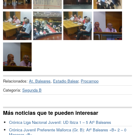
Relacionados:
At. Baleares
,
Estadio Balear
,
Procampo
Categoría:
Segunda B
Más noticias que te pueden interesar
Crónica Liga Nacional Juvenil: UD Ibiza 1 – 5 Atº Baleares
Crónica Juvenil Preferente Mallorca (Gr. B): Atº Baleares «B» 2 – 0
Manacor «B»