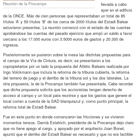
Reunión de la Procampo
llevada a cabo
ayer en el edificio
de la ONCE. Más de cien personas que representaban un total de 85
títulos ‘A’ y 59 títulos ‘B’ de los cerca de 2000 títulos del Estadi Balear
estuvieron presentes. La reunión comenzó con el estado de las cuentas
aprobándose las cuentas del pasado ejercicio que arrojó un saldo a favor
cercano a los 17.000 euros con 3.5000 euros de gastos y 20.300 de
ingresos.
Posteriormente se pusieron sobre la mesa las distintas propuestas para
el campo de la Vía de Cintura, es decir, se presentaron a los
copropietarios por un lado la propuesta del Atlètic Balears realizada por
Ingo Volckmann que incluía la reforma de la tribuna cubierta, la reforma
del terreno de juego y el derribo de la tribuna sol y los dos laterales. La
otra propuesta, la de la Procampo también fue presentada. Cabe recordar
que dicha propuesta solicita que los accionistas tengan derecho de
acceso al campo y un local para reunirse y que los gastos que genere el
local corran a cuenta de la SAD blanquiazul y, como punto principal, la
reforma total de Estadi Balear.
Fue en este punto en donde comenzaron las fricciones y se vivieron
momentos tensos. Damià Estelrich, presidente de la Procampo dejo claro
que no tiene apego al cargo, y apoyado por el arquitecto Joan Bonet,
apuntó que el derribo del Estadi Balear es necesario y que no era factible