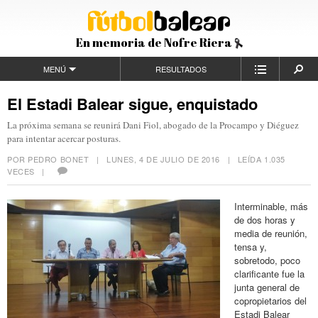
En memoria de Nofre Riera
MENÚ
RESULTADOS
El Estadi Balear sigue, enquistado
La próxima semana se reunirá Dani Fiol, abogado de la Procampo y Diéguez
para intentar acercar posturas.
POR PEDRO BONET |
LUNES, 4 DE JULIO DE 2016
| LEÍDA 1.035
VECES |
Interminable, más
de dos horas y
media de reunión,
tensa y,
sobretodo, poco
clarificante fue la
junta general de
copropietarios del
Estadi Balear