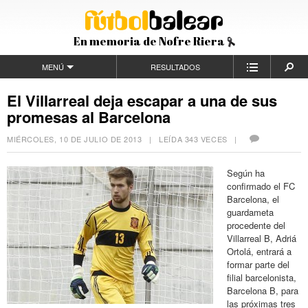
En memoria de Nofre Riera
MENÚ
RESULTADOS
El Villarreal deja escapar a una de sus
promesas al Barcelona
MIÉRCOLES, 10 DE JULIO DE 2013
| LEÍDA 343 VECES |
Según ha
confirmado el FC
Barcelona, el
guardameta
procedente del
Villarreal B, Adriá
Ortolá, entrará a
formar parte del
filial barcelonista,
Barcelona B, para
las próximas tres