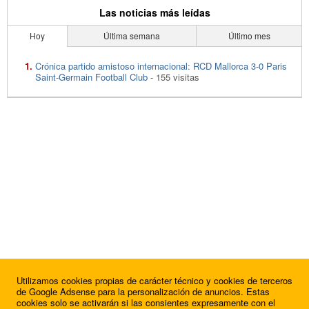
Las noticias más leídas
Hoy
Última semana
Último mes
Crónica partido amistoso internacional: RCD Mallorca 3-0 Paris
Saint-Germain Football Club
- 155 visitas
Utilizamos cookies propias de carácter técnico y cookies de terceros
de Google Adsense para la personalización de anuncios. Estas
cookies solo se activarán si las consientes expresamente con el