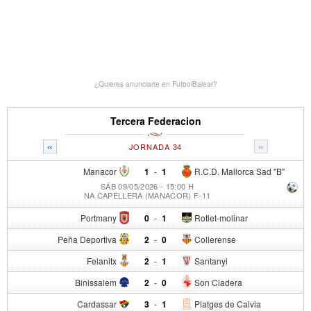
¿Quieres anunciarte en FutbolBalear?
Tercera Federacion
«
»
JORNADA 34
Manacor
1
-
1
R.C.D. Mallorca Sad "B"
SÁB 09/05/2026 - 15:00 H
NA CAPELLERA (MANACOR) F-11
Portmany
0
-
1
Rotlet-molinar
Peña Deportiva
2
-
0
Collerense
Felanitx
2
-
1
Santanyi
Binissalem
2
-
0
Son Cladera
Cardassar
3
-
1
Platges de Calvia