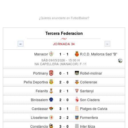
¿Quieres anunciarte en FutbolBalear?
Tercera Federacion
«
»
JORNADA 34
Manacor
1
-
1
R.C.D. Mallorca Sad "B"
SÁB 09/05/2026 - 15:00 H
NA CAPELLERA (MANACOR) F-11
Portmany
0
-
1
Rotlet-molinar
Peña Deportiva
2
-
0
Collerense
Felanitx
2
-
1
Santanyi
Binissalem
2
-
0
Son Cladera
Cardassar
3
-
1
Platges de Calvia
Llosetense
2
-
2
Formentera
Constancia
3
-
0
Inter Ibiza