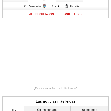
CE Mercadal
3
-
2
Alcudia
-
MÁS RESULTADOS
CLASIFICACIÓN
¿Quieres anunciarte en FutbolBalear?
Las noticias más leídas
Hoy
Última semana
Último mes