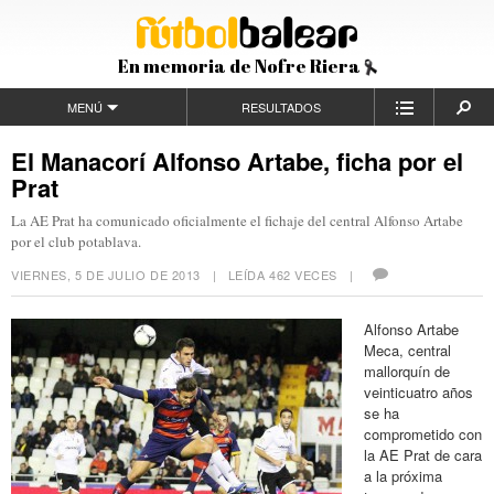
En memoria de Nofre Riera
MENÚ
RESULTADOS
El Manacorí Alfonso Artabe, ficha por el
Prat
La AE Prat ha comunicado oficialmente el fichaje del central Alfonso Artabe
por el club potablava.
VIERNES, 5 DE JULIO DE 2013
| LEÍDA 462 VECES |
Alfonso Artabe
Meca, central
mallorquín de
veinticuatro años
se ha
comprometido con
la AE Prat de cara
a la próxima