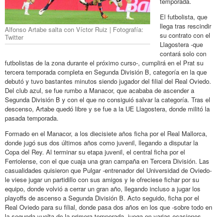
temporada.
El futbolista, que
llega tras rescindir
Alfonso Artabe salta con Víctor Ruiz | Fotografía:
su contrato con el
Twitter
Llagostera -que
contará solo con
futbolistas de la zona durante el próximo curso-, cumplirá en el Prat su
tercera temporada completa en Segunda División B, categoría en la que
debutó y tuvo bastantes minutos siendo jugador del filial del Real Oviedo.
Del club azul, se fue rumbo a Manacor, que acababa de ascender a
Segunda División B y con el que no consiguió salvar la categoría. Tras el
descenso, Artabe quedó libre y se fue a la UE Llagostera, donde militó la
pasada temporada.
Formado en el Manacor, a los diecisiete años ficha por el Real Mallorca,
donde jugó sus dos últimos años como juvenil, llegando a disputar la
Copa del Rey. Al terminar su etapa juvenil, el central ficha por el
Ferriolense, con el que cuaja una gran campaña en Tercera División. Las
casualidades quisieron que Pulgar -entrenador del Universidad de Oviedo-
le viese jugar un partidillo con sus amigos y le ofreciese fichar por su
equipo, donde volvió a cerrar un gran año, llegando incluso a jugar los
playoffs de ascenso a Segunda División B. Acto seguido, ficha por el
Real Oviedo para su filial, donde pasa dos años en los que -sobre todo en
la segunda vuelta de la primera temporada- juega en varias ocasiones