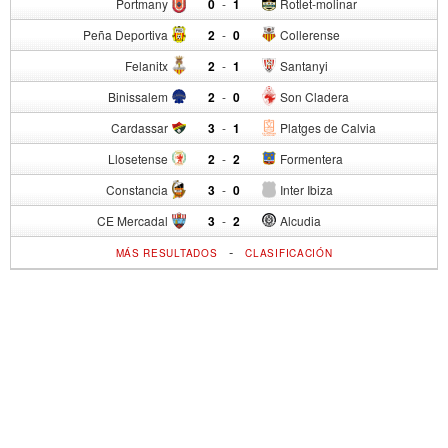
Portmany
0
-
1
Rotlet-molinar
Peña Deportiva
2
-
0
Collerense
Felanitx
2
-
1
Santanyi
Binissalem
2
-
0
Son Cladera
Cardassar
3
-
1
Platges de Calvia
Llosetense
2
-
2
Formentera
Constancia
3
-
0
Inter Ibiza
CE Mercadal
3
-
2
Alcudia
-
MÁS RESULTADOS
CLASIFICACIÓN