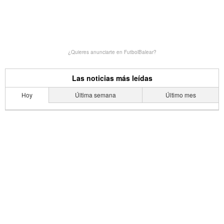
¿Quieres anunciarte en FutbolBalear?
Las noticias más leídas
Hoy
Última semana
Último mes