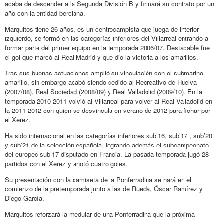
acaba de descender a la Segunda División B y firmará su contrato por un
año con la entidad berciana.
Marquitos tiene 26 años, es un centrocampista que juega de interior
izquierdo, se formó en las categorías inferiores del Villarreal entrando a
formar parte del primer equipo en la temporada 2006/07. Destacable fue
el gol que marcó al Real Madrid y que dio la victoria a los amarillos.
Tras sus buenas actuaciones amplió su vinculación con el submarino
amarillo, sin embargo acabó siendo cedido al Recreativo de Huelva
(2007/08), Real Sociedad (2008/09) y Real Valladolid (2009/10). En la
temporada 2010-2011 volvió al Villarreal para volver al Real Valladolid en
la 2011-2012 con quien se desvincula en verano de 2012 para fichar por
el Xerez.
Ha sido internacional en las categorías inferiores sub’16, sub’17 , sub’20
y sub’21 de la selección española, logrando además el subcampeonato
del europeo sub’17 disputado en Francia. La pasada temporada jugó 28
partidos con el Xerez y anotó cuatro goles.
Su presentación con la camiseta de la Ponferradina se hará en el
comienzo de la pretemporada junto a las de Rueda, Óscar Ramírez y
Diego García.
Marquitos reforzará la medular de una Ponferradina que la próxima