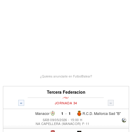
¿Quieres anunciarte en FutbolBalear?
Tercera Federacion
«
»
JORNADA 34
Manacor
1
-
1
R.C.D. Mallorca Sad "B"
SÁB 09/05/2026 - 15:00 H
NA CAPELLERA (MANACOR) F-11