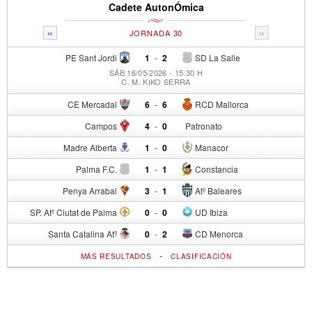
Cadete AutonÓmica
«
»
JORNADA 30
PE Sant Jordi
1
-
2
SD La Salle
SÁB 16/05/2026 - 15:30 H
C. M. KIKO SERRA
CE Mercadal
6
-
6
RCD Mallorca
Campos
4
-
0
Patronato
Madre Alberta
1
-
0
Manacor
Palma F.C.
1
-
1
Constancia
Penya Arrabal
3
-
1
Atº Baleares
SP. Atº Ciutat de Palma
0
-
0
UD Ibiza
Santa Catalina Atº
0
-
2
CD Menorca
-
MÁS RESULTADOS
CLASIFICACIÓN