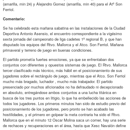
(amarilla, min 24) y Alejandro Gomez (amarilla, min 40) para el Atº Son
Ferriol.
Comentario:
Se ha celebrado esta mañana sabatina en las instalaciones de la Ciudad
Deportiva Antonio Asensio, el encuentro correspondiente a la vigésimo
sexta jornada del campeonato de liga cadetes 1ª regional B, y que han
disputado los equipos del Rtvo. Mallorca y el Atco. Son Ferriol. Mañana
primaveral y terreno de juego en buenas condiciones.
El partido prometía fuertes emociones, ya que se enfrentaban dos
conjuntos con diferentes y opuestos sistemas de juego. El Rtvo. Mallorca
tercer clasificado más técnico, más hábil en el posicionamiento de sus
jugadores sobre el rectángulo de juego, mientras que el Atco. Son Ferriol
mucho más bragado, luchador , mucho más trabajador. El partido
presenciado por muchos aficionados no ha defraudado ni decepcionado
en absoluto, entregándose ambos conjuntos a una lucha titánica en
busca de los tres puntos en litigio, lo que ha embellecido las acciones de
todos los jugadores. Los primeros minutos han sido de estudio previo del
posicionamiento de los jugadores, pero pronto se han acabado las
hostilidades, y el primero en golpear la meta contraria ha sido el Rtvo.
Mallorca que en el minuto 12 Oscar Molina saca un corner, hay una serie
de rechaces y recuperaciones en el área, hasta que Xesc Navalón define