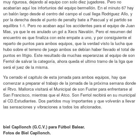
muy rigurosa, dejando al equipo con solo diez jugadores. Pero no
acabarían aquí los infortunios del equipo bermellón. En el minuto 67 hay
un balón largo desde el centro del campo el cual llega Rodriguez Allo, y
por la derecha desde el punto de penalty bate a Pascual y el partido se
equilibra 1-1. Pero no acaban aquí los accidentes para el equipo de Juan
Mas, ya que le es anulado un gol a Xecs Navalón. Pero el resumen del
encuentro es que finaliza con este empate a uno, y por consiguiente el
reparto de puntos para ambos equipos, que la verdad visto la lucha que
hubo sobre el terreno de juego ambos se debían haber llevado el total de
puntos en litigio. Este resultado da muchas esperanzas al equipo de son
Ferriol de salvar la categoría, ahora queda el ultimo tramo de la liga que
será el juez de la misma.
Ya cerrado el capitulo de esta jornada para ambos equipos, hay que
comenzar a preparar el trabajo de la jornada de la próxima semana donde
el Rtvo. Mallorca visitará el Municipal de son Fuster para enfrentarse al
San Francisco, mientras que el Atco. Son Ferriol recibirá en su municipal
al CD.Estudiantes. Dos partidos muy importantes y que volverán a llevar
las sensaciones y vibraciones a todos los aficionados.
biel Capllonch (G.C.V.) para Fútbol Balear.
Fotos de Biel Capllonch.