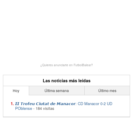
¿Quieres anunciarte en FutbolBalear?
Las noticias más leídas
Hoy
Última semana
Último mes
𝙄𝙄 𝙏𝙧𝙤𝙛𝙚𝙪 𝘾𝙞𝙪𝙩𝙖𝙩 𝙙𝙚 𝙈𝙖𝙣𝙖𝙘𝙤𝙧: CD Manacor 0-2 UD
POblense
- 184 visitas