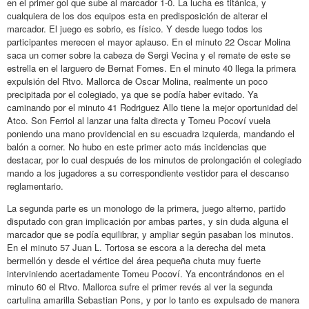
en el primer gol que sube al marcador 1-0. La lucha es titánica, y
cualquiera de los dos equipos esta en predisposición de alterar el
marcador. El juego es sobrio, es físico. Y desde luego todos los
participantes merecen el mayor aplauso. En el minuto 22 Oscar Molina
saca un corner sobre la cabeza de Sergi Vecina y el remate de este se
estrella en el larguero de Bernat Fornes. En el minuto 40 llega la primera
expulsión del Rtvo. Mallorca de Oscar Molina, realmente un poco
precipitada por el colegiado, ya que se podía haber evitado. Ya
caminando por el minuto 41 Rodriguez Allo tiene la mejor oportunidad del
Atco. Son Ferriol al lanzar una falta directa y Tomeu Pocoví vuela
poniendo una mano providencial en su escuadra izquierda, mandando el
balón a corner. No hubo en este primer acto más incidencias que
destacar, por lo cual después de los minutos de prolongación el colegiado
mando a los jugadores a su correspondiente vestidor para el descanso
reglamentario.
La segunda parte es un monologo de la primera, juego alterno, partido
disputado con gran implicación por ambas partes, y sin duda alguna el
marcador que se podía equilibrar, y ampliar según pasaban los minutos.
En el minuto 57 Juan L. Tortosa se escora a la derecha del meta
bermellón y desde el vértice del área pequeña chuta muy fuerte
interviniendo acertadamente Tomeu Pocoví. Ya encontrándonos en el
minuto 60 el Rtvo. Mallorca sufre el primer revés al ver la segunda
cartulina amarilla Sebastian Pons, y por lo tanto es expulsado de manera