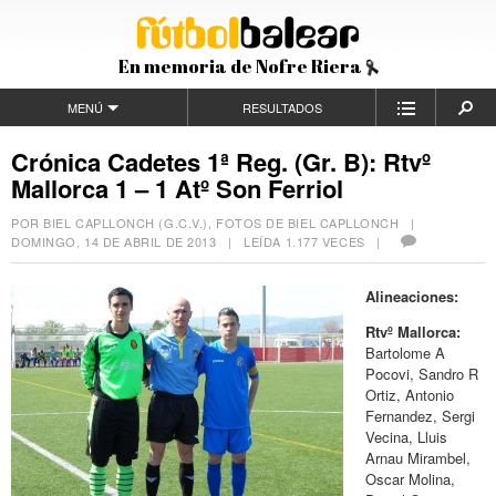
En memoria de Nofre Riera
MENÚ
RESULTADOS
Crónica Cadetes 1ª Reg. (Gr. B): Rtvº
Mallorca 1 – 1 Atº Son Ferriol
POR BIEL CAPLLONCH (G.C.V.), FOTOS DE BIEL CAPLLONCH |
DOMINGO, 14 DE ABRIL DE 2013
| LEÍDA 1.177 VECES |
Alineaciones:
Rtvº Mallorca:
Bartolome A
Pocovi, Sandro R
Ortiz, Antonio
Fernandez, Sergi
Vecina, Lluis
Arnau Mirambel,
Oscar Molina,