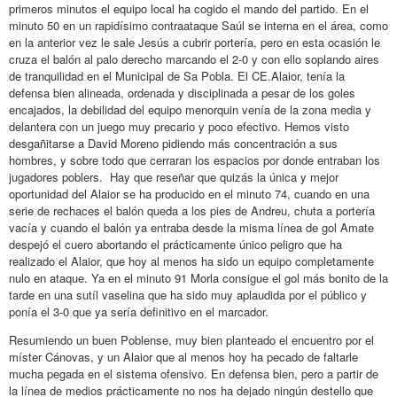
primeros minutos el equipo local ha cogido el mando del partido. En el
minuto 50 en un rapidísimo contraataque Saúl se interna en el área, como
en la anterior vez le sale Jesús a cubrir portería, pero en esta ocasión le
cruza el balón al palo derecho marcando el 2-0 y con ello soplando aires
de tranquilidad en el Municipal de Sa Pobla. El CE.Alaior, tenía la
defensa bien alineada, ordenada y disciplinada a pesar de los goles
encajados, la debilidad del equipo menorquin venía de la zona media y
delantera con un juego muy precario y poco efectivo. Hemos visto
desgañitarse a David Moreno pidiendo más concentración a sus
hombres, y sobre todo que cerraran los espacios por donde entraban los
jugadores poblers. Hay que reseñar que quizás la única y mejor
oportunidad del Alaior se ha producido en el minuto 74, cuando en una
serie de rechaces el balón queda a los pies de Andreu, chuta a portería
vacía y cuando el balón ya entraba desde la misma línea de gol Amate
despejó el cuero abortando el prácticamente único peligro que ha
realizado el Alaior, que hoy al menos ha sido un equipo completamente
nulo en ataque. Ya en el minuto 91 Morla consigue el gol más bonito de la
tarde en una sutíl vaselina que ha sido muy aplaudida por el público y
ponía el 3-0 que ya sería definitivo en el marcador.
Resumiendo un buen Poblense, muy bien planteado el encuentro por el
míster Cánovas, y un Alaior que al menos hoy ha pecado de faltarle
mucha pegada en el sistema ofensivo. En defensa bien, pero a partir de
la línea de medios prácticamente no nos ha dejado ningún destello que