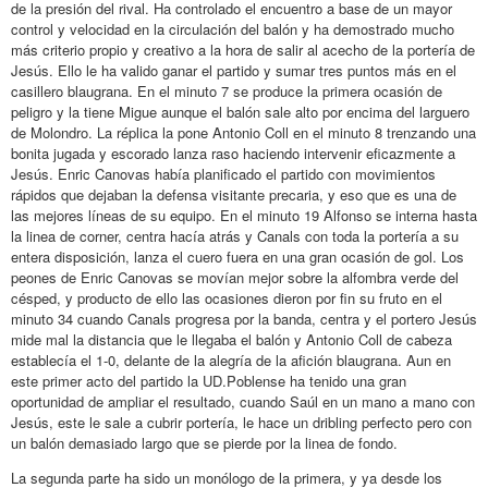
de la presión del rival. Ha controlado el encuentro a base de un mayor
control y velocidad en la circulación del balón y ha demostrado mucho
más criterio propio y creativo a la hora de salir al acecho de la portería de
Jesús. Ello le ha valido ganar el partido y sumar tres puntos más en el
casillero blaugrana. En el minuto 7 se produce la primera ocasión de
peligro y la tiene Migue aunque el balón sale alto por encima del larguero
de Molondro. La réplica la pone Antonio Coll en el minuto 8 trenzando una
bonita jugada y escorado lanza raso haciendo intervenir eficazmente a
Jesús. Enric Canovas había planificado el partido con movimientos
rápidos que dejaban la defensa visitante precaria, y eso que es una de
las mejores líneas de su equipo. En el minuto 19 Alfonso se interna hasta
la linea de corner, centra hacía atrás y Canals con toda la portería a su
entera disposición, lanza el cuero fuera en una gran ocasión de gol. Los
peones de Enric Canovas se movían mejor sobre la alfombra verde del
césped, y producto de ello las ocasiones dieron por fin su fruto en el
minuto 34 cuando Canals progresa por la banda, centra y el portero Jesús
mide mal la distancia que le llegaba el balón y Antonio Coll de cabeza
establecía el 1-0, delante de la alegría de la afición blaugrana. Aun en
este primer acto del partido la UD.Poblense ha tenido una gran
oportunidad de ampliar el resultado, cuando Saúl en un mano a mano con
Jesús, este le sale a cubrir portería, le hace un dribling perfecto pero con
un balón demasiado largo que se pierde por la linea de fondo.
La segunda parte ha sido un monólogo de la primera, y ya desde los