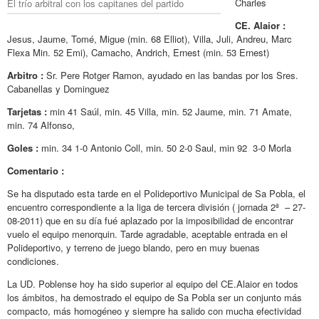
Charles
El trío arbitral con los capitanes del partido
CE. Alaior :
Jesus, Jaume, Tomé, Migue (min. 68 Elliot), Villa, Juli, Andreu, Marc
Flexa Min. 52 Emi), Camacho, Andrich, Ernest (min. 53 Ernest)
Arbitro :
Sr. Pere Rotger Ramon, ayudado en las bandas por los Sres.
Cabanellas y Dominguez
Tarjetas :
min 41 Saúl, min. 45 Villa, min. 52 Jaume, min. 71 Amate,
min. 74 Alfonso,
Goles :
min. 34 1-0 Antonio Coll, min. 50 2-0 Saul, min 92 3-0 Morla
Comentario :
Se ha disputado esta tarde en el Polideportivo Municipal de Sa Pobla, el
encuentro correspondiente a la liga de tercera división ( jornada 2ª – 27-
08-2011) que en su día fué aplazado por la imposibilidad de encontrar
vuelo el equipo menorquin. Tarde agradable, aceptable entrada en el
Polideportivo, y terreno de juego blando, pero en muy buenas
condiciones.
La UD. Poblense hoy ha sido superior al equipo del CE.Alaior en todos
los ámbitos, ha demostrado el equipo de Sa Pobla ser un conjunto más
compacto, más homogéneo y siempre ha salido con mucha efectividad