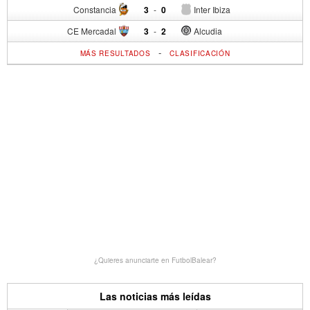
Constancia
3
-
0
Inter Ibiza
CE Mercadal
3
-
2
Alcudia
-
MÁS RESULTADOS
CLASIFICACIÓN
¿Quieres anunciarte en FutbolBalear?
Las noticias más leídas