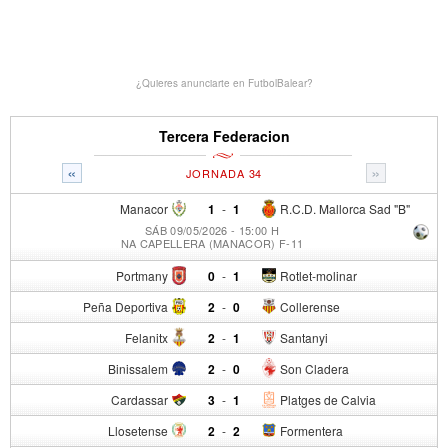
¿Quieres anunciarte en FutbolBalear?
Tercera Federacion
«
»
JORNADA 34
Manacor
1
-
1
R.C.D. Mallorca Sad "B"
SÁB 09/05/2026 - 15:00 H
NA CAPELLERA (MANACOR) F-11
Portmany
0
-
1
Rotlet-molinar
Peña Deportiva
2
-
0
Collerense
Felanitx
2
-
1
Santanyi
Binissalem
2
-
0
Son Cladera
Cardassar
3
-
1
Platges de Calvia
Llosetense
2
-
2
Formentera