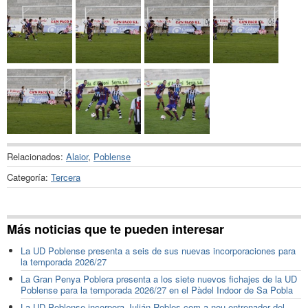
Relacionados:
Alaior
,
Poblense
Categoría:
Tercera
Más noticias que te pueden interesar
La UD Poblense presenta a seis de sus nuevas incorporaciones para
la temporada 2026/27
La Gran Penya Poblera presenta a los siete nuevos fichajes de la UD
Poblense para la temporada 2026/27 en el Pàdel Indoor de Sa Pobla
La UD Poblense incorpora Julián Robles com a nou entrenador del