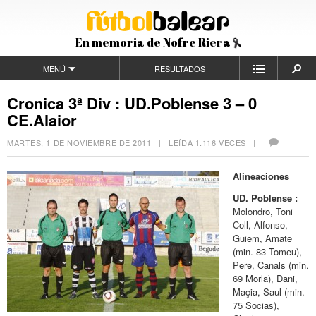
En memoria de Nofre Riera
MENÚ
RESULTADOS
Cronica 3ª Div : UD.Poblense 3 – 0
CE.Alaior
MARTES, 1 DE NOVIEMBRE DE 2011
| LEÍDA 1.116 VECES |
Alineaciones
UD. Poblense :
Molondro, Toni
Coll, Alfonso,
Guiem, Amate
(min. 83 Tomeu),
Pere, Canals (min.
69 Morla), Dani,
Maçia, Saul (min.
75 Socias),